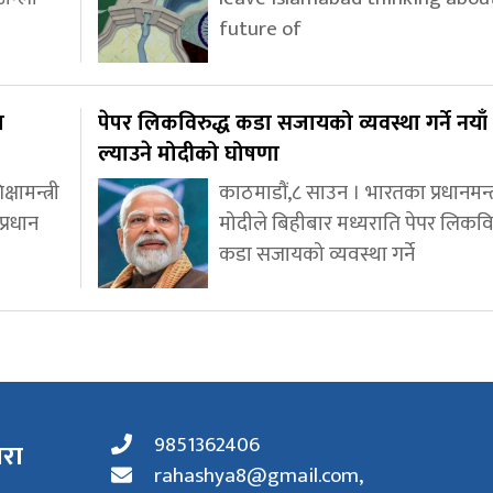
future of
ा
पेपर लिकविरुद्ध कडा सजायको व्यवस्था गर्ने नयाँ
ल्याउने मोदीको घोषणा
ामन्त्री
काठमाडौं,८ साउन । भारतका प्रधानमन्त्री 
प्रधान
मोदीले बिहीबार मध्यराति पेपर लिकविर
कडा सजायको व्यवस्था गर्ने
9851362406
ारा
rahashya8@gmail.com
,