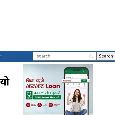
r
ायो