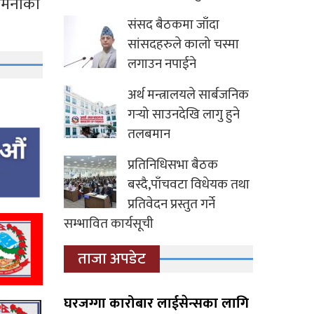
लेमनीका
संसद बैठकमा जाँदा
सांसदहरुले कालो चस्मा
लगाउन नपाईने
अर्थ मन्त्रालयले सार्बजनिक
गर्‍यो साउनदेखि लागु हुने
तलबमान
प्रतिनिधिसभा बैठक
बस्दै,पाँचवटा विधेयक तथा
प्रतिवेदन प्रस्तुत गर्ने
सम्भावित कार्यसूची
ताजा अपडेट
घरजग्गा कारोबार लाईसेन्सका लागि