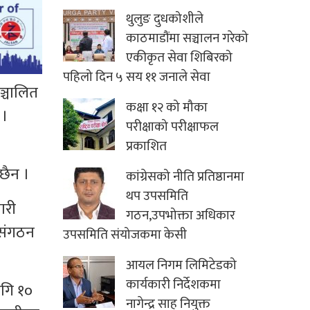
थुलुङ दुधकोशीले
काठमाडौंमा सञ्चालन गरेको
एकीकृत सेवा शिबिरको
पहिलो दिन ५ सय ११ जनाले सेवा
ञ्चालित
कक्षा १२ को मौका
 ।
परीक्षाको परीक्षाफल
प्रकाशित
छैन ।
कांग्रेसको नीति प्रतिष्ठानमा
थप उपसमिति
ारी
गठन,उपभोक्ता अधिकार
त संगठन
उपसमिति संयोजकमा केसी
आयल निगम लिमिटेडको
कार्यकारी निर्देशकमा
ागि १०
नागेन्द्र साह नियुक्त