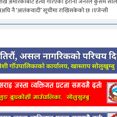
 । शेख अमेरिकाबाट हत्या गरिएका इरानी जनरल कुसम सो
यसअघि नै ‘आतंकवादी’ सूचीमा राखिसकेको छ ।एजेन्सी