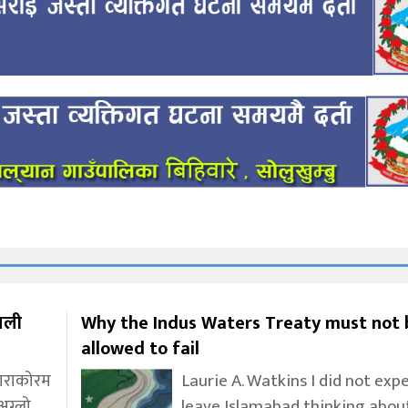
ाली
Why the Indus Waters Treaty must not 
allowed to fail
काराकोरम
Laurie A. Watkins I did not exp
अग्लो
leave Islamabad thinking abou