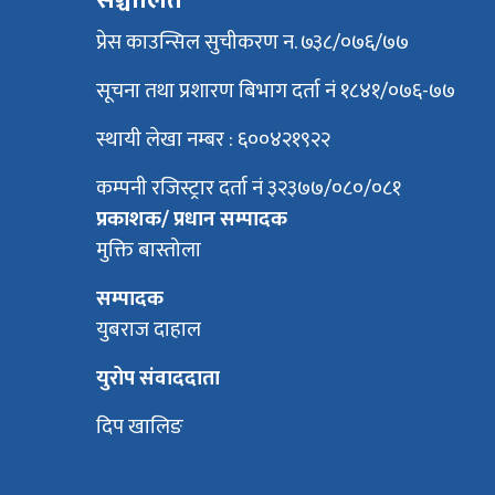
सञ्चालित
प्रेस काउन्सिल सुचीकरण न. ७३८/०७६/७७
सूचना तथा प्रशारण बिभाग दर्ता नं १८४१/०७६-७७
स्थायी लेखा नम्बर : ६००४२१९२२
कम्पनी रजिस्ट्रार दर्ता नं ३२३७७/०८०/०८१
प्रकाशक/ प्रधान सम्पादक
मुक्ति बास्तोला
सम्पादक
युबराज दाहाल
युरोप संवाददाता
दिप खालिङ