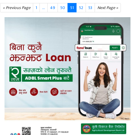
« Previous Page
1
…
49
50
51
52
53
Next Page »