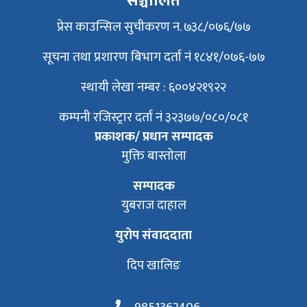
सञ्चालित
प्रेस काउन्सिल सुचीकरण न. ७३८/०७६/७७
सूचना तथा प्रशारण बिभाग दर्ता नं १८४१/०७६-७७
स्थायी लेखा नम्बर : ६००४२१९२२
कम्पनी रजिस्ट्रार दर्ता नं ३२३७७/०८०/०८१
प्रकाशक/ प्रधान सम्पादक
मुक्ति बास्तोला
सम्पादक
युबराज दाहाल
युरोप संवाददाता
दिप खालिङ