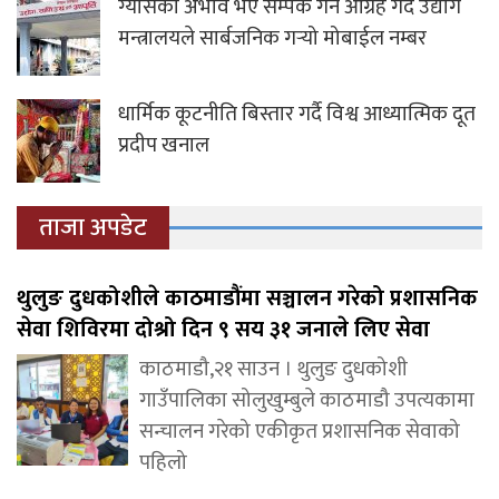
ग्यासको अभाव भए सम्पर्क गर्न आग्रह गर्दै उद्योग
मन्त्रालयले सार्बजनिक गर्‍यो मोबाईल नम्बर
धार्मिक कूटनीति बिस्तार गर्दै विश्व आध्यात्मिक दूत
प्रदीप खनाल
ताजा अपडेट
थुलुङ दुधकोशीले काठमाडौंमा सञ्चालन गरेको प्रशासनिक
सेवा शिविरमा दोश्रो दिन ९ सय ३१ जनाले लिए सेवा
काठमाडौ,२१ साउन । थुलुङ दुधकोशी
गाउँपालिका सोलुखुम्बुले काठमाडौ उपत्यकामा
सन्चालन गरेको एकीकृत प्रशासनिक सेवाको
पहिलो