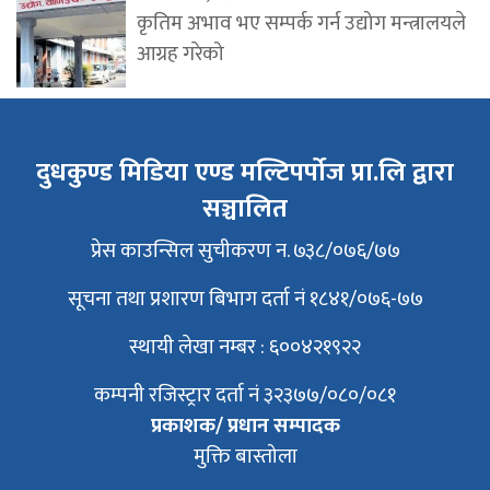
कृतिम अभाव भए सम्पर्क गर्न उद्योग मन्त्रालयले
आग्रह गरेको
दुधकुण्ड मिडिया एण्ड मल्टिपर्पोज प्रा.लि द्वारा
सञ्चालित
प्रेस काउन्सिल सुचीकरण न. ७३८/०७६/७७
सूचना तथा प्रशारण बिभाग दर्ता नं १८४१/०७६-७७
स्थायी लेखा नम्बर : ६००४२१९२२
कम्पनी रजिस्ट्रार दर्ता नं ३२३७७/०८०/०८१
प्रकाशक/ प्रधान सम्पादक
मुक्ति बास्तोला