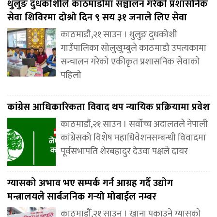
थुलुङ दुधकोशीले काठमाडौंमा सञ्चालन गरेको प्रशासनिक
सेवा शिविरमा दोश्रो दिन ९ सय ३१ जनाले लिए सेवा
काठमाडौ,२१ साउन । थुलुङ दुधकोशी
गाउँपालिका सोलुखुम्बुले काठमाडौ उपत्यकामा
सन्चालन गरेको एकीकृत प्रशासनिक सेवाको
पहिलो
कांग्रेस आधिकारिकता विवाद थप न्यायिक प्रक्रियामा प्रवेश
काठमाडौं,२१ साउन । सर्वोच्च अदालतले नेपाली
कांग्रेसको विशेष महाधिवेशनसम्बन्धी विवादमा
पूर्वसभापति शेरबहादुर देउवा पक्षले दायर
ग्यासको अभाव भए सम्पर्क गर्न आग्रह गर्दै उद्योग
मन्त्रालयले सार्बजनिक गर्‍यो मोबाईल नम्बर
काठमाडौँ,२१ साउन । खाना पकाउने ग्यासको