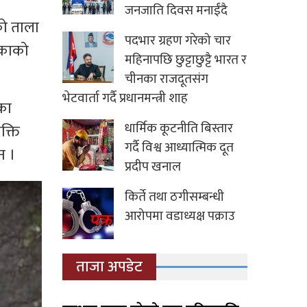
जनजाति दिवस मनाईंदै
को ताला
पदभार ग्रहण गरेको चार
लिकाको
महिनापछि छुट्टाछुट्टै भारत र
चीनका राजदूतसंग
भेटवार्ता गर्दै प्रधानमन्त्री शाह
का
धार्मिक कूटनीति बिस्तार
क्ति
गर्दै विश्व आध्यात्मिक दूत
न ।
प्रदीप खनाल
किर्ते तथा ठगीसम्बन्धी
आरोपमा वडाध्यक्ष पक्राउ
ताजा अपडेट