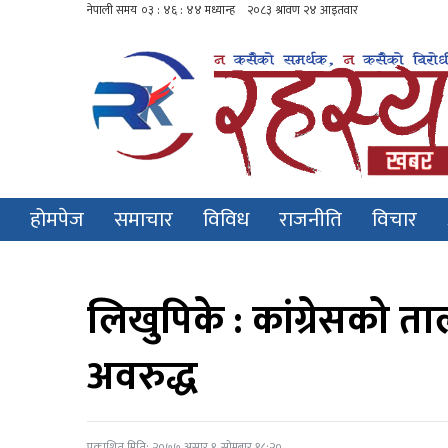
होमपेज
समाचार
विविध
राजनीति
विचार
लिखुपिके : कांग्रेसको 
अवरुद्ध
प्रकाशित मिति: २०७७ असार १, सोमबार १८:२०