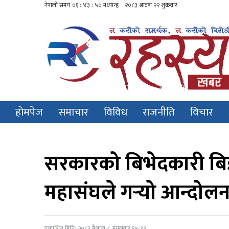
होमपेज
समाचार
विविध
राजनीति
विचार
सरकारको बिभेदकारी बिज्
महासंघले गर्‍यो आन्दो
प्रकाशित मिति: २०८३ बैशाख ८, मंगलवार १७:३३