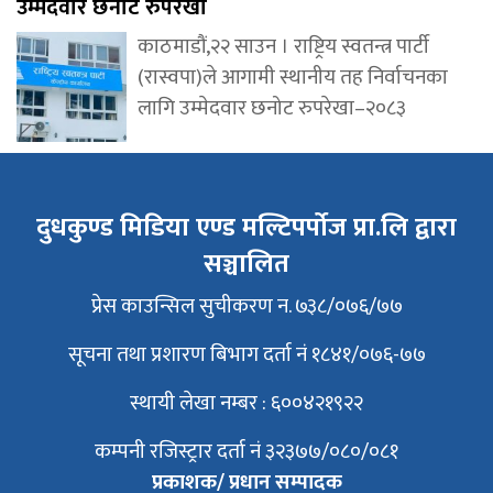
उम्मेदवार छनोट रुपरेखा
काठमाडौं,२२ साउन । राष्ट्रिय स्वतन्त्र पार्टी
(रास्वपा)ले आगामी स्थानीय तह निर्वाचनका
लागि उम्मेदवार छनोट रुपरेखा–२०८३
दुधकुण्ड मिडिया एण्ड मल्टिपर्पोज प्रा.लि द्वारा
सञ्चालित
प्रेस काउन्सिल सुचीकरण न. ७३८/०७६/७७
सूचना तथा प्रशारण बिभाग दर्ता नं १८४१/०७६-७७
स्थायी लेखा नम्बर : ६००४२१९२२
कम्पनी रजिस्ट्रार दर्ता नं ३२३७७/०८०/०८१
प्रकाशक/ प्रधान सम्पादक