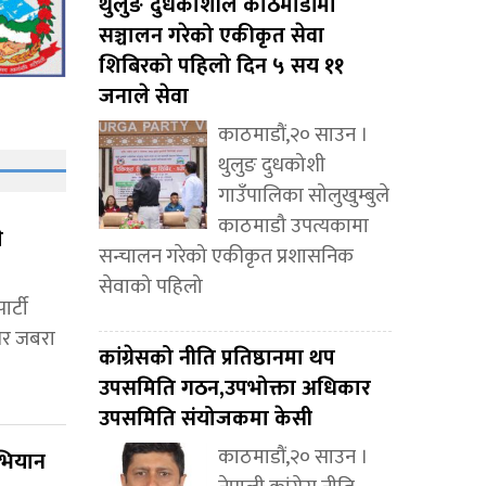
थुलुङ दुधकोशीले काठमाडौंमा
सञ्चालन गरेको एकीकृत सेवा
शिबिरको पहिलो दिन ५ सय ११
जनाले सेवा
काठमाडौं,२० साउन ।
थुलुङ दुधकोशी
गाउँपालिका सोलुखुम्बुले
काठमाडौ उपत्यकामा
े
सन्चालन गरेको एकीकृत प्रशासनिक
सेवाको पहिलो
ार्टी
शेर जबरा
कांग्रेसको नीति प्रतिष्ठानमा थप
उपसमिति गठन,उपभोक्ता अधिकार
उपसमिति संयोजकमा केसी
काठमाडौं,२० साउन ।
अभियान