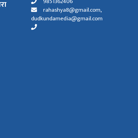
9851362406
ारा
rahashya8@gmail.com
,
dudkundamedia@gmail.com