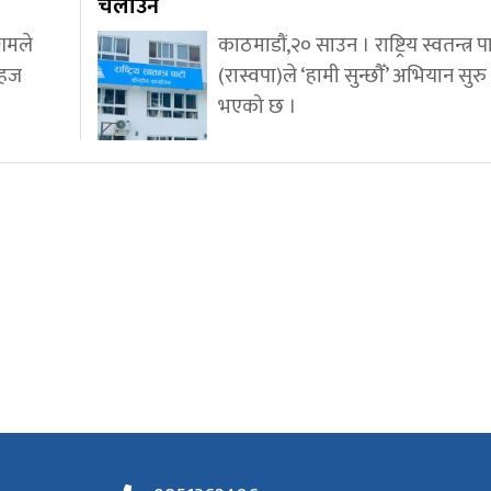
चलाउने
गमले
काठमाडौं,२० साउन । राष्ट्रिय स्वतन्त्र पार
सहज
(रास्वपा)ले ‘हामी सुन्छौँ’ अभियान सुरु ग
भएको छ ।