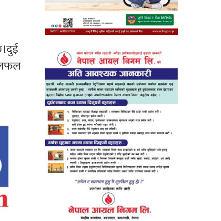
छ।दुई
 छलफल