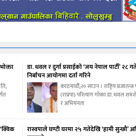
भोक्ता
डा. धवल र दुर्गा प्रसाईको ‘जय नेपाल पार्टी’ २८ गत
निर्बाचन आयोगमा दर्ता गरिने
ीति,
काठमाडौं,२० साउन । राष्ट्रिय प्रजातन्त्र प
र्गत
(राप्रपा) परित्याग गरेका डा. धवल शम
र अभियनता
‘क्विक
रास्वपाले घण्टी घरमा २५ गतेदेखि ‘हामी सुन्छौ’ 