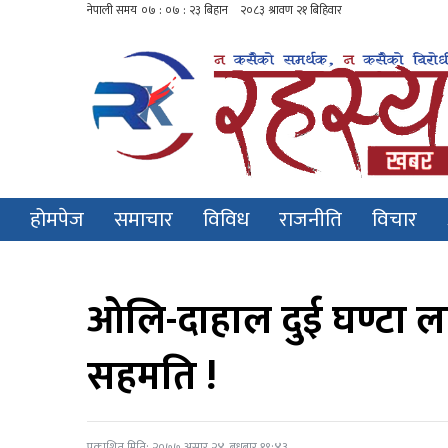
होमपेज
समाचार
विविध
राजनीति
विचार
ओलि-दाहाल दुई घण्टा लामो
सहमति !
प्रकाशित मिति: २०७७ असार २४, बुधबार १९:४३