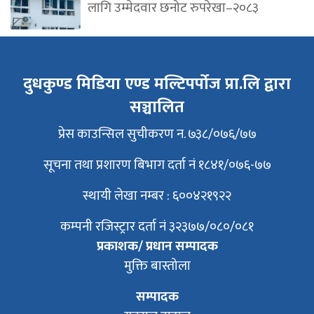
लागि उम्मेदवार छनोट रुपरेखा–२०८३
दुधकुण्ड मिडिया एण्ड मल्टिपर्पोज प्रा.लि द्वारा
सञ्चालित
प्रेस काउन्सिल सुचीकरण न. ७३८/०७६/७७
सूचना तथा प्रशारण बिभाग दर्ता नं १८४१/०७६-७७
स्थायी लेखा नम्बर : ६००४२१९२२
कम्पनी रजिस्ट्रार दर्ता नं ३२३७७/०८०/०८१
प्रकाशक/ प्रधान सम्पादक
मुक्ति बास्तोला
सम्पादक