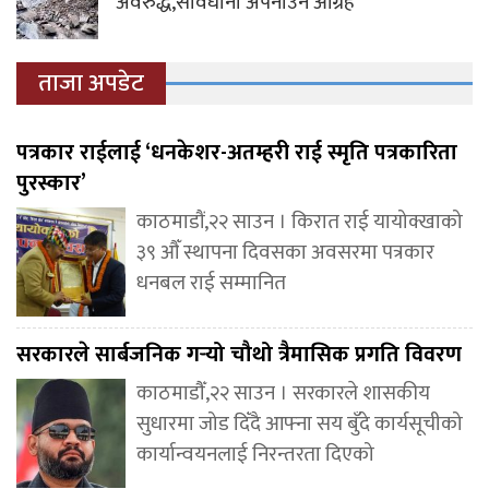
अवरुद्ध,सावधानी अपनाउन आग्रह
ताजा अपडेट
पत्रकार राईलाई ‘धनकेशर-अतम्हरी राई स्मृति पत्रकारिता
पुरस्कार’
काठमाडौं,२२ साउन । किरात राई यायोक्खाको
३९ औँ स्थापना दिवसका अवसरमा पत्रकार
धनबल राई सम्मानित
सरकारले सार्बजनिक गर्‍यो चौथो त्रैमासिक प्रगति विवरण
काठमाडौँ,२२ साउन । सरकारले शासकीय
सुधारमा जोड दिँदै आफ्ना सय बुँदे कार्यसूचीको
कार्यान्वयनलाई निरन्तरता दिएको