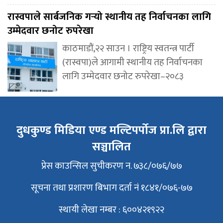
रास्वपाले सार्बजनिक गर्‍यो स्थानीय तह निर्वाचनका लागि
उम्मेदवार छनोट रुपरेखा
काठमाडौं,२२ साउन । राष्ट्रिय स्वतन्त्र पार्टी
(रास्वपा)ले आगामी स्थानीय तह निर्वाचनका
लागि उम्मेदवार छनोट रुपरेखा–२०८३
दुधकुण्ड मिडिया एण्ड मल्टिपर्पोज प्रा.लि द्वारा
सञ्चालित
प्रेस काउन्सिल सुचीकरण न. ७३८/०७६/७७
सूचना तथा प्रशारण बिभाग दर्ता नं १८४१/०७६-७७
स्थायी लेखा नम्बर : ६००४२१९२२