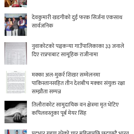
देवकुमारी खडगीकाे दुई फरक सिर्जना एकसाथ
सार्वजनिक
नुवाकोटको पञ्चकन्या गाउँपालिकाका ३३ जनाले
दिए राप्रपाबाट सामूहिक राजीनामा
मक्का अल-मुकर्र शिखर सम्मेलनमा
पाकिस्तानसहित तीन देशबीच मक्का संयुक्त रक्षा
सम्झौता सम्पन्न
तिलौराकोट सामुदायिक वन क्षेत्रमा मृत भेटिए
कपिलवस्तुका पूर्ब मेयर सिंह
पदभार ग्रहण गरेको चार महिनापछि छुट्टाछुट्टै भारत