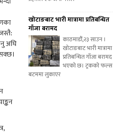
भन्दा
खोटाङबाट भारी मात्रामा प्रतिबन्धित
हरणका
गाँजा बरामद
स्तै:
काठमाडौं,२३ साउन ।
जानु अघि
खोटाङबाट भारी मात्रामा
 सक्छ।
प्रतिबन्धित गाँजा बरामद
भएको छ। ट्रकको फल्स
बटममा लुकाएर
ान
ाङ्कन
र,