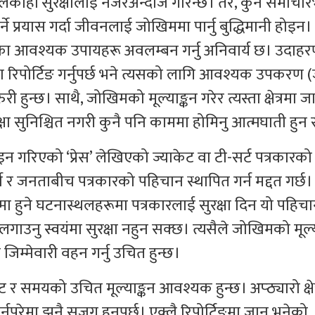
िलेकाहीँ सुरक्षालाई नजरअन्दाज गरिन्छ। तर, कुनै समाचार
े प्रयास गर्दा जीवनलाई जोखिममा पार्नु बुद्धिमानी होइन।
रक्षाका आवश्यक उपायहरू अवलम्बन गर्नु अनिवार्य छ। उदा
मा रिपोर्टिङ गर्नुपर्छ भने त्यसको लागि आवश्यक उपकरण (ज
जरुरी हुन्छ। साथै, जोखिमको मूल्याङ्कन गरेर त्यस्ता क्षेत्रमा 
्षा सुनिश्चित नगरी कुनै पनि काममा होमिनु आत्मघाती हुन
गरिएको ‘प्रेस’ लेखिएको ज्याकेट वा टी-सर्ट पत्रकारको
ी र जनताबीच पत्रकारको पहिचान स्थापित गर्न मद्दत गर्छ।
िमा हुने घटनास्थलहरूमा पत्रकारलाई सुरक्षा दिन यो पहिच
लगाउनु स्वयंमा सुरक्षा नहुन सक्छ। त्यसैले जोखिमको मूल्य
जिम्मेवारी वहन गर्नु उचित हुन्छ।
 र समयको उचित मूल्याङ्कन आवश्यक हुन्छ। अप्ठ्यारो क्षेत्
ुपरेमा झनै सजग हुनुपर्छ। एक्लै रिपोर्टिङमा जानु भनेको