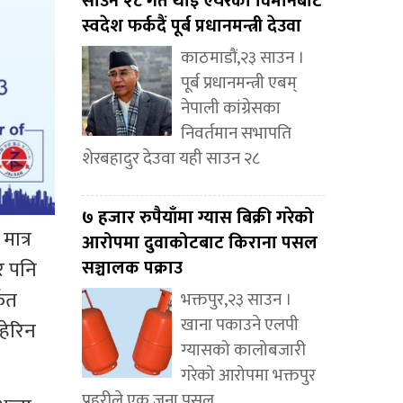
साउन २८ गते थाइ एयरको विमानबाट
स्वदेश फर्कदैं पूर्ब प्रधानमन्त्री देउवा
काठमाडौं,२३ साउन ।
पूर्ब प्रधानमन्त्री एबम्
नेपाली कांग्रेसका
निवर्तमान सभापति
शेरबहादुर देउवा यही साउन २८
७ हजार रुपैयाँमा ग्यास बिक्री गरेको
मात्र
आरोपमा दुवाकोटबाट किराना पसल
र पनि
सञ्चालक पक्राउ
्फत
भक्तपुर,२३ साउन ।
खाना पकाउने एलपी
हेरिन
ग्यासको कालोबजारी
गरेको आरोपमा भक्तपुर
प्रहरीले एक जना पसल