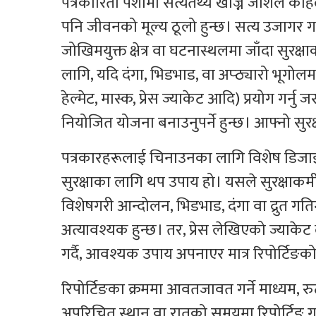
पत्रकारिता पेशामा सत्यतथ्य खोज्ने जोशले कह
पनि जीवनको मूल्य ठूलो हुन्छ। सत्य उजागर गर्न
जोखिमयुक्त क्षेत्र वा घटनास्थलमा जाँदा सु
लागि, यदि दंगा, भिडभाड, वा अप्ठ्यारो भूगोल
हेल्मेट, मास्क, प्रेस ज्याकेट आदि) प्रयोग गर्नु 
नियोजित योजना बनाउनुपर्ने हुन्छ। आफ्नो सुरक
पत्रकारहरूलाई चिनाउनका लागि विशेष डिजाइन 
सुरक्षाका लागि थप उपाय हो। यसले सुरक्षाकर्म
विशेषगरी आन्दोलन, भिडभाड, दंगा वा द्रुत गत
अत्यावश्यक हुन्छ। तर, प्रेस लेखिएको ज्याकेट 
गर्दै, आवश्यक उपाय अपनाएर मात्र रिपोर्टिङको 
रिपोर्टिङका क्रममा आवतजावत गर्ने माध्यम, रुट
अपरिचित स्थान वा रातको समयमा रिपोर्टिङ गर्न