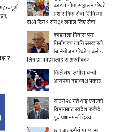
काठमाडौंमा सञ्चालन गरेको
्त्वपूर्ण
प्रशासनिक सेवा शिविरमा
ोइन,
दोश्रो दिन ९ सय ३१ जनाले लिए सेवा
कोइराला निवास पुनः
ै
निर्माणका लागि सरकारले
बिनियोजन गरेको २ करोड
क्ष र
लिन डा. कोइरालाद्वारा अस्वीकार
किर्ते तथा ठगीसम्बन्धी
आरोपमा वडाध्यक्ष पक्राउ
साउन २८ गते थाइ एयरको
विमानबाट स्वदेश फर्कदैं
पूर्ब प्रधानमन्त्री देउवा
७ हजार रुपैयाँमा ग्यास