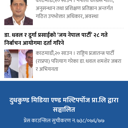
काठमाडौं,२० साउन । नेपाली कांग्रेस नीति,
अनुसन्धान तथा प्रशिक्षण प्रतिष्ठान अन्तर्गत
गठित उपभोक्ता अधिकार, अवस्था
डा. धवल र दुर्गा प्रसाईको ‘जय नेपाल पार्टी’ २८ गते
निर्बाचन आयोगमा दर्ता गरिने
काठमाडौं,२० साउन । राष्ट्रिय प्रजातन्त्र पार्टी
(राप्रपा) परित्याग गरेका डा. धवल शमशेर जबरा
र अभियनता
दुधकुण्ड मिडिया एण्ड मल्टिपर्पोज प्रा.लि द्वारा
सञ्चालित
प्रेस काउन्सिल सुचीकरण न. ७३८/०७६/७७