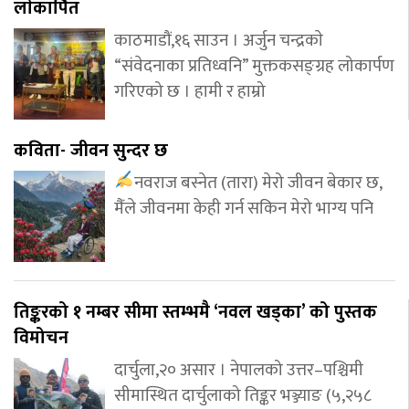
लाेकार्पित
काठमाडौं,१६ साउन । अर्जुन चन्द्रकाे
“संवेदनाका प्रतिध्वनि” मुक्तकसङ्ग्रह लोकार्पण
गरिएको छ । हामी र हाम्रो
कविता- जीवन सुन्दर छ
नवराज बस्नेत (तारा) मेरो जीवन बेकार छ,
मैंंले जीवनमा केही गर्न सकिन मेरो भाग्य पनि
तिङ्करको १ नम्बर सीमा स्तम्भमै ‘नवल खड्का’ को पुस्तक
विमोचन
दार्चुला,२० असार । नेपालको उत्तर–पश्चिमी
सीमास्थित दार्चुलाको तिङ्कर भञ्ज्याङ (५,२५८