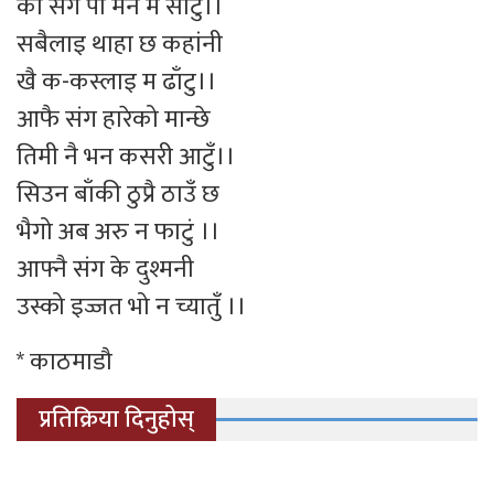
को संग पो मन म साटुँ।।
सबैलाइ थाहा छ कहांनी
खै क-कस्लाइ म ढाँटु।।
आफै संग हारेको मान्छे
तिमी नै भन कसरी आटुँ।।
सिउन बाँकी ठुप्रै ठाउँ छ
भैगो अब अरु न फाटुं ।।
आफ्नै संग के दुश्मनी
उस्को इज्जत भो न च्यातुँ ।।
* काठमाडौ
प्रतिक्रिया दिनुहोस्