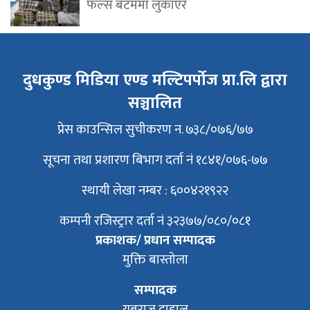
फल्स बटममा लुकाएर
दुधकुण्ड मिडिया एण्ड मल्टिपर्पोज प्रा.लि द्वारा
सञ्चालित
प्रेस काउन्सिल सुचीकरण न. ७३८/०७६/७७
सूचना तथा प्रशारण बिभाग दर्ता नं १८४१/०७६-७७
स्थायी लेखा नम्बर : ६००४२१९२२
कम्पनी रजिस्ट्रार दर्ता नं ३२३७७/०८०/०८१
प्रकाशक/ प्रधान सम्पादक
मुक्ति बास्तोला
सम्पादक
युबराज दाहाल