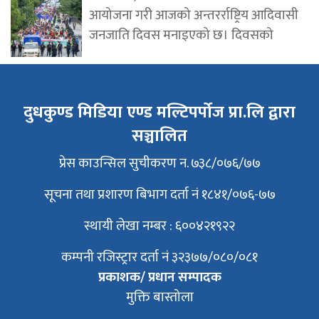
आयोजना गरी आजको अन्तरर्राष्ट्रिय आदिवासी
जनजाति दिवस मनाइएको छ। दिवसको
दुधकुण्ड मिडिया एण्ड मल्टिपर्पोज प्रा.लि द्वारा
सञ्चालित
प्रेस काउन्सिल सुचीकरण न. ७३८/०७६/७७
सूचना तथा प्रशारण बिभाग दर्ता नं १८४१/०७६-७७
स्थायी लेखा नम्बर : ६००४२१९२२
कम्पनी रजिस्ट्रार दर्ता नं ३२३७७/०८०/०८१
प्रकाशक/ प्रधान सम्पादक
मुक्ति बास्तोला