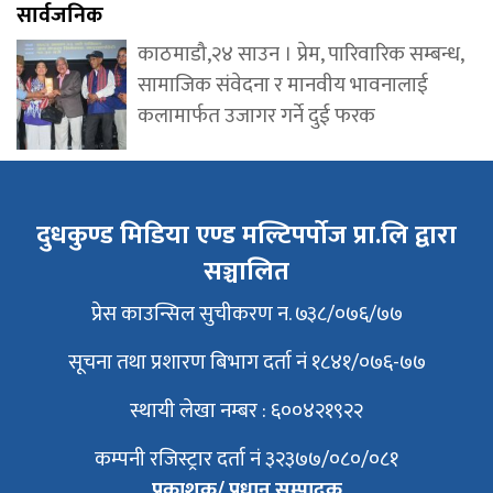
सार्वजनिक
काठमाडौ,२४ साउन । प्रेम, पारिवारिक सम्बन्ध,
सामाजिक संवेदना र मानवीय भावनालाई
कलामार्फत उजागर गर्ने दुई फरक
दुधकुण्ड मिडिया एण्ड मल्टिपर्पोज प्रा.लि द्वारा
सञ्चालित
प्रेस काउन्सिल सुचीकरण न. ७३८/०७६/७७
सूचना तथा प्रशारण बिभाग दर्ता नं १८४१/०७६-७७
स्थायी लेखा नम्बर : ६००४२१९२२
कम्पनी रजिस्ट्रार दर्ता नं ३२३७७/०८०/०८१
प्रकाशक/ प्रधान सम्पादक