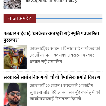
अवरुद्ध,सावधानी अपनाउन आग्रह
ताजा अपडेट
पत्रकार राईलाई ‘धनकेशर-अतम्हरी राई स्मृति पत्रकारिता
पुरस्कार’
काठमाडौं,२२ साउन । किरात राई यायोक्खाको
३९ औँ स्थापना दिवसका अवसरमा पत्रकार
धनबल राई सम्मानित
सरकारले सार्बजनिक गर्‍यो चौथो त्रैमासिक प्रगति विवरण
काठमाडौँ,२२ साउन । सरकारले शासकीय
सुधारमा जोड दिँदै आफ्ना सय बुँदे कार्यसूचीको
कार्यान्वयनलाई निरन्तरता दिएको