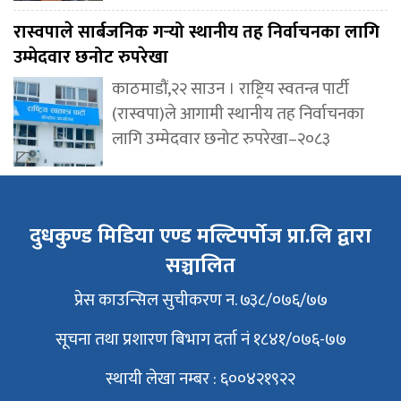
रास्वपाले सार्बजनिक गर्‍यो स्थानीय तह निर्वाचनका लागि
उम्मेदवार छनोट रुपरेखा
काठमाडौं,२२ साउन । राष्ट्रिय स्वतन्त्र पार्टी
(रास्वपा)ले आगामी स्थानीय तह निर्वाचनका
लागि उम्मेदवार छनोट रुपरेखा–२०८३
दुधकुण्ड मिडिया एण्ड मल्टिपर्पोज प्रा.लि द्वारा
सञ्चालित
प्रेस काउन्सिल सुचीकरण न. ७३८/०७६/७७
सूचना तथा प्रशारण बिभाग दर्ता नं १८४१/०७६-७७
स्थायी लेखा नम्बर : ६००४२१९२२