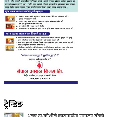
ट्रेन्डिङ
थुलुङ दुधकोशीले काठमाडौंमा सञ्चालन गरेको