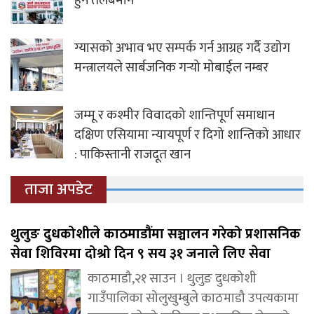
हुने तलबमान
ग्यासको अभाव भए सम्पर्क गर्न आग्रह गर्दै उद्योग
मन्त्रालयले सार्बजनिक गर्‍यो मोबाईल नम्बर
जम्मू र कश्मीर विवादको शान्तिपूर्ण समाधान
दक्षिण एसियामा न्यायपूर्ण र दिगो शान्तिको आधार
: पाकिस्तानी राजदूत खान
ताजा अपडेट
थुलुङ दुधकोशीले काठमाडौंमा सञ्चालन गरेको प्रशासनिक
सेवा शिविरमा दोश्रो दिन ९ सय ३१ जनाले लिए सेवा
काठमाडौ,२१ साउन । थुलुङ दुधकोशी
गाउँपालिका सोलुखुम्बुले काठमाडौ उपत्यकामा