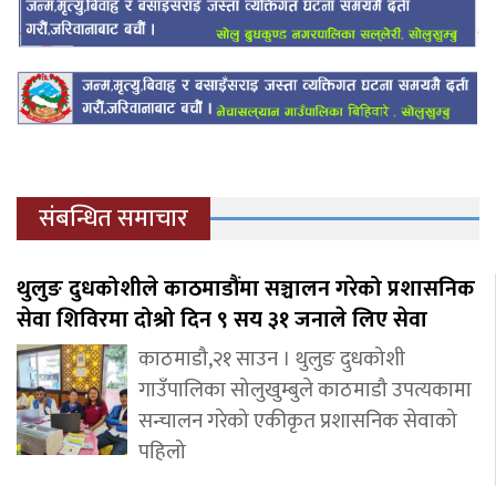
संबन्धित समाचार
थुलुङ दुधकोशीले काठमाडौंमा सञ्चालन गरेको प्रशासनिक
सेवा शिविरमा दोश्रो दिन ९ सय ३१ जनाले लिए सेवा
काठमाडौ,२१ साउन । थुलुङ दुधकोशी
गाउँपालिका सोलुखुम्बुले काठमाडौ उपत्यकामा
सन्चालन गरेको एकीकृत प्रशासनिक सेवाको
पहिलो