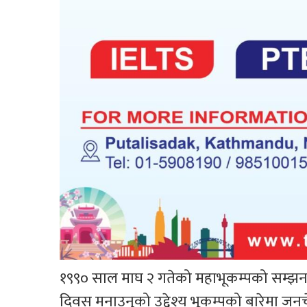
१९९० साल माघ २ गतेको महाभूकम्पको सम्झन
दिवस मनाउनुको उद्देश्य भूकम्पको बारेमा जनच