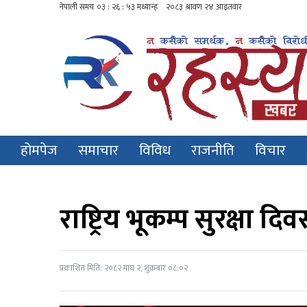
होमपेज
समाचार
विविध
राजनीति
विचार
राष्ट्रिय भूकम्प सुरक्षा 
प्रकाशित मिति: २०८२ माघ २, शुक्रबार ०८:०२