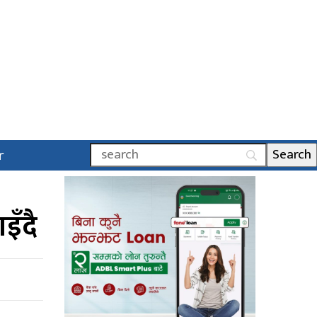
r
इँदै