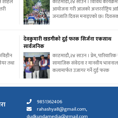
ेन शाहले
काठमाडौं,२४ साउन । विविध कार्यक्र
्तरी
आयोजना गरी आजको अन्तरर्राष्ट्रिय 
जनजाति दिवस मनाइएको छ। दिवस
देवकुमारी खडगीकाे दुई फरक सिर्जना एकसाथ
सार्वजनिक
्कविहीन
काठमाडौ,२४ साउन । प्रेम, पारिवारिक स
मेयर तथा
सामाजिक संवेदना र मानवीय भावनाल
कलामार्फत उजागर गर्ने दुई फरक
9851362406
ारा
rahashya8@gmail.com
,
dudkundamedia@gmail.com