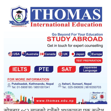
सोमबार ०८२ सालको दशैंको शुभकामना एक सन्देश