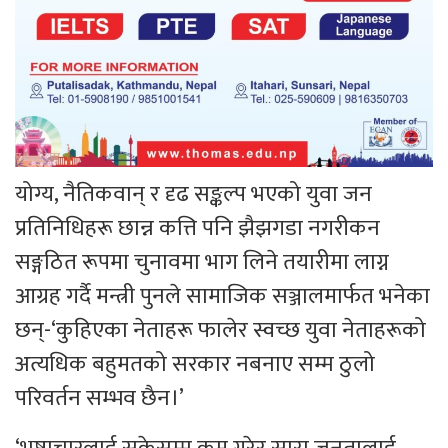
योग्य, नैतिकवान् र दृढ सङ्कल्प भएको युवा जन
प्रतिनिधिहरू छान्न कत्ति पनि झैझगडा नगरीकन
सङ्गठित रूपमा चुनावमा भाग लिने तयारीमा लाग्न
आग्रह गर्दै मन्त्री पुनले सामाजिक सञ्जालमार्फत भनेका
छन्-‘कुहिएका नेताहरू फालेर स्वच्छ युवा नेताहरूको
अत्यधिक बहुमतको सरकार नबनाए सम्म ठुलो
परिवर्तन सम्भव छैन।’
‘भ्रष्टाचारलाई सकेसम्म कम गरेर सारा जनतालाई