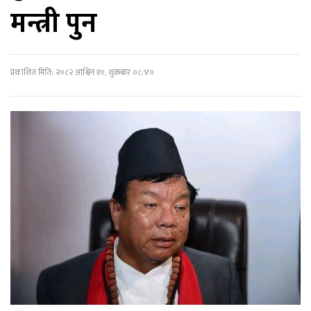
मन्त्री पुन
प्रकाशित मिति: २०८२ आश्विन १०, शुक्रबार ०८:४०