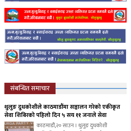
संबन्धित समाचार
थुलुङ दुधकोशीले काठमाडौंमा सञ्चालन गरेको एकीकृत
सेवा शिबिरको पहिलो दिन ५ सय ११ जनाले सेवा
काठमाडौं,२० साउन । थुलुङ दुधकोशी