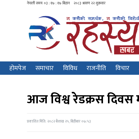
होमपेज
समाचार
विविध
राजनीति
विचार
आज विश्व रेडक्रस दिवस म
प्रकाशित मिति: २०८२ बैशाख २५, बिहीबार ०७:५३