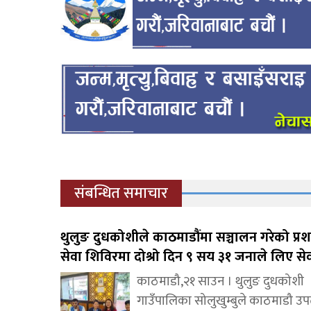
संबन्धित समाचार
थुलुङ दुधकोशीले काठमाडौंमा सञ्चालन गरेको प्
सेवा शिविरमा दोश्रो दिन ९ सय ३१ जनाले लिए से
काठमाडौ,२१ साउन । थुलुङ दुधकोशी
गाउँपालिका सोलुखुम्बुले काठमाडौ उप