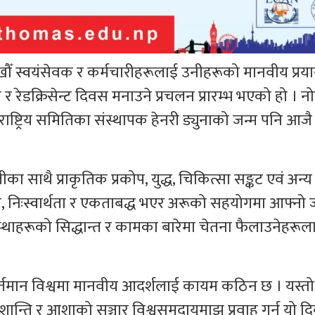
 लाखौँ स्वयंसेवक र कर्मचारीहरूलाई उनीहरूको मानवीय प्र
रस र रेडक्रिसेन्ट दिवस मनाउने प्रचलन प्रारम्भ भएको हो । न
रराष्ट्रिय समितिका संस्थापक हेनरी ड्युनाको जन्म पनि आ
का साथै प्राकृतिक प्रकोप, युद्ध, चिकित्सा सङ्कट एवं अन्य
ा, निःस्वार्थता र एकताबद्ध भएर अरूको सहयोगमा आफ्नो
्ट संस्थाहरूको सिद्धान्त र कामका बारेमा चेतना फैलाउनेहरूल
को वर्तमान विश्वमा मानवीय आदर्शलाई कायम कठिन छ । यस्तो
ान्ति र आशाको सञ्चार विश्वसमुदायमाझ प्रवाह गर्न यो द