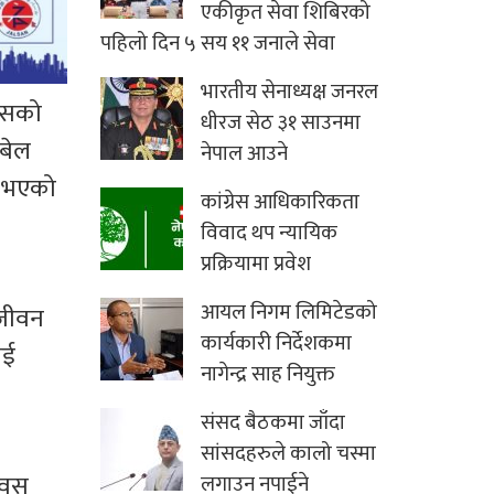
एकीकृत सेवा शिबिरको
पहिलो दिन ५ सय ११ जनाले सेवा
भारतीय सेनाध्यक्ष जनरल
यासको
धीरज सेठ ३१ साउनमा
ोबेल
नेपाल आउने
जै भएको
कांग्रेस आधिकारिकता
विवाद थप न्यायिक
प्रक्रियामा प्रवेश
आयल निगम लिमिटेडको
 जीवन
कार्यकारी निर्देशकमा
ाई
नागेन्द्र साह नियुक्त
संसद बैठकमा जाँदा
सांसदहरुले कालो चस्मा
िवस
लगाउन नपाईने