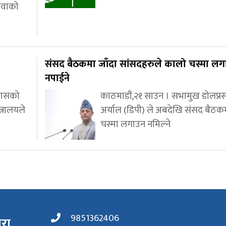
ेवाको
संसद बैठकमा जाँदा सांसदहरुले कालो चस्मा लग
नपाईने
्यासको
काठमाडौं,२१ साउन । सभामुख डोलप्र
त्रालयले
अर्याल (डिपी) ले अबदेखि संसद बैठ
चस्मा लगाउन नमिल्ने
9851362406
ारा