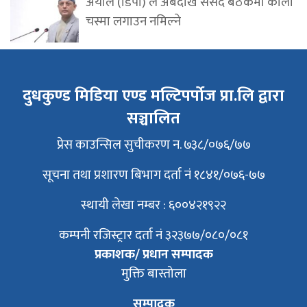
अर्याल (डिपी) ले अबदेखि संसद बैठकमा कालो
चस्मा लगाउन नमिल्ने
दुधकुण्ड मिडिया एण्ड मल्टिपर्पोज प्रा.लि द्वारा
सञ्चालित
प्रेस काउन्सिल सुचीकरण न. ७३८/०७६/७७
सूचना तथा प्रशारण बिभाग दर्ता नं १८४१/०७६-७७
स्थायी लेखा नम्बर : ६००४२१९२२
कम्पनी रजिस्ट्रार दर्ता नं ३२३७७/०८०/०८१
प्रकाशक/ प्रधान सम्पादक
मुक्ति बास्तोला
सम्पादक