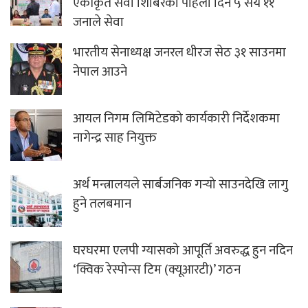
एकीकृत सेवा शिबिरको पहिलो दिन ५ सय ११
जनाले सेवा
भारतीय सेनाध्यक्ष जनरल धीरज सेठ ३१ साउनमा
नेपाल आउने
आयल निगम लिमिटेडको कार्यकारी निर्देशकमा
नागेन्द्र साह नियुक्त
अर्थ मन्त्रालयले सार्बजनिक गर्‍यो साउनदेखि लागु
हुने तलबमान
घरघरमा एलपी ग्यासको आपूर्ति अवरुद्ध हुन नदिन
‘क्विक रेस्पोन्स टिम (क्यूआरटी)’ गठन