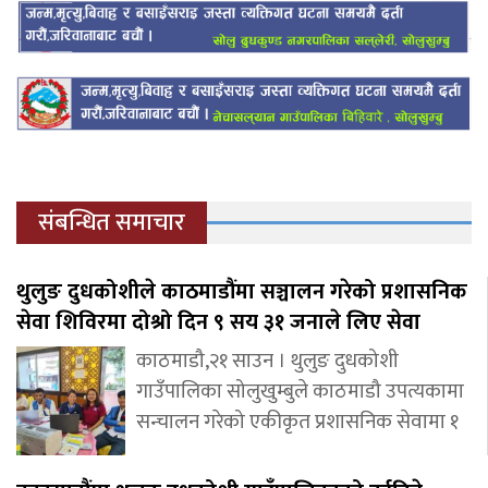
संबन्धित समाचार
थुलुङ दुधकोशीले काठमाडौंमा सञ्चालन गरेको प्रशासनिक
सेवा शिविरमा दोश्रो दिन ९ सय ३१ जनाले लिए सेवा
काठमाडौ,२१ साउन । थुलुङ दुधकोशी
गाउँपालिका सोलुखुम्बुले काठमाडौ उपत्यकामा
सन्चालन गरेको एकीकृत प्रशासनिक सेवामा १