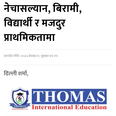
नेचासल्यान, बिरामी,
विद्यार्थी र मजदुर
प्राथमिकतामा
प्रकाशित मिति: २०७७ बैशाख १२, शुक्रबार १४:४४
डिल्ली शर्मा,