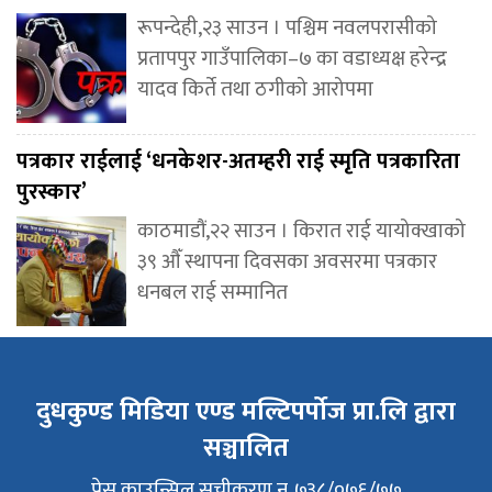
रूपन्देही,२३ साउन । पश्चिम नवलपरासीको
प्रतापपुर गाउँपालिका–७ का वडाध्यक्ष हरेन्द्र
यादव किर्ते तथा ठगीको आरोपमा
पत्रकार राईलाई ‘धनकेशर-अतम्हरी राई स्मृति पत्रकारिता
पुरस्कार’
काठमाडौं,२२ साउन । किरात राई यायोक्खाको
३९ औँ स्थापना दिवसका अवसरमा पत्रकार
धनबल राई सम्मानित
दुधकुण्ड मिडिया एण्ड मल्टिपर्पोज प्रा.लि द्वारा
सञ्चालित
प्रेस काउन्सिल सुचीकरण न. ७३८/०७६/७७