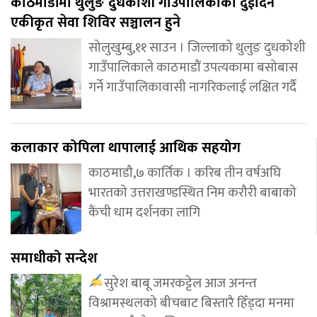
काठमाडौंमा थुलुङ दुधकोशी गाउँपालिकाको दुईदिने
एकीकृत सेवा शिविर सञ्चालन हुने
सोलुखुम्बु,११ साउन । जिल्लाको थुलुङ दुधकोशी
गाउँपालिकाले काठमाडौं उपत्यकामा बसोबास
गर्ने गाउँपालिकावासी नागरिकलाई लक्षित गर्दै
कलाकार कोपिला थापालाई आथिक सहयोग
काठमाडौ,७ कार्तिक । करिब तीन वर्षअघि
भारतको उत्तराखण्डस्थित निम करौरी बाबाको
कैंची धाम दर्शनका लागि
समाधीको सन्देश
सुरेश बाबू जमरकट्टेल आज अनन्त
विश्रामस्थलको बीचबाट बिस्तारै हिँड्दा मनमा