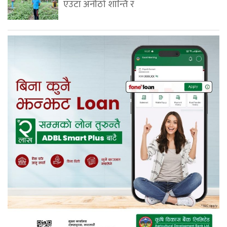
एउटा अनौठो शान्ति र