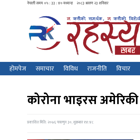
होमपेज
समाचार
विविध
राजनीति
विचार
कोरोना भाइरस अमेरिकी
प्रकाशित मिति: २०७६ फाल्गुन ३०, शुक्रबार १४:४८