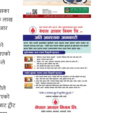
न्सका
एक लाख
हजार
को
याएको
ुले
ओले
लिएको
ट ट्वीट