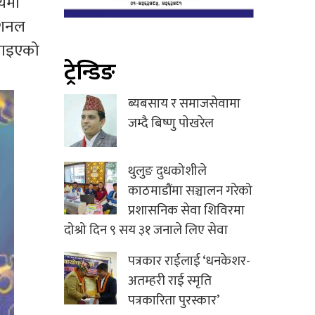
षयमा
नेशनल
लगाइएको
ट्रेन्डिङ
ब्यबसाय र समाजसेवामा
जम्दै बिष्णु पाेखरेल
थुलुङ दुधकोशीले
काठमाडौंमा सञ्चालन गरेको
प्रशासनिक सेवा शिविरमा
दोश्रो दिन ९ सय ३१ जनाले लिए सेवा
पत्रकार राईलाई ‘धनकेशर-
अतम्हरी राई स्मृति
पत्रकारिता पुरस्कार’