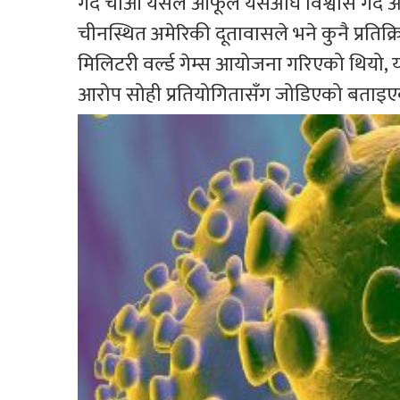
गर्दै चाओ यसले आफूले यसअघि विश्वास गर्द
चीनस्थित अमेरिकी दूतावासले भने कुनै प्रति
मिलिटरी वर्ल्ड गेम्स आयोजना गरिएको थियो
आरोप सोही प्रतियोगितासँग जोडिएको बताइए