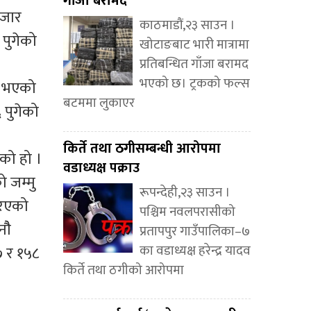
गाँजा बरामद
हजार
काठमाडौं,२३ साउन ।
 पुगेको
खोटाङबाट भारी मात्रामा
प्रतिबन्धित गाँजा बरामद
भएको छ। ट्रकको फल्स
यु भएको
बटममा लुकाएर
 पुगेको
किर्ते तथा ठगीसम्बन्धी आरोपमा
को हो ।
वडाध्यक्ष पक्राउ
 जम्मु
रूपन्देही,२३ साउन ।
रिएको
पश्चिम नवलपरासीको
ौै
प्रतापपुर गाउँपालिका–७
७ र १५८
का वडाध्यक्ष हरेन्द्र यादव
किर्ते तथा ठगीको आरोपमा