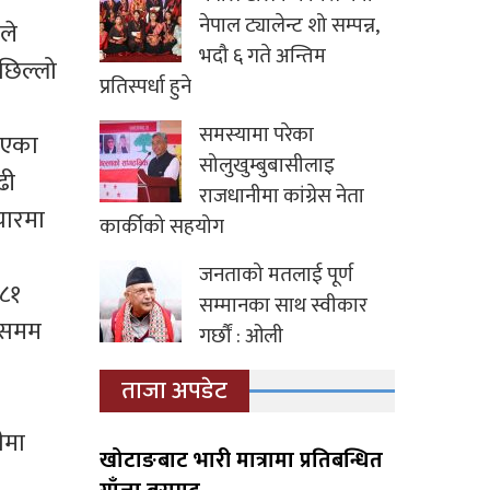
नेपाल ट्यालेन्ट शो सम्पन्न,
ले
भदौ ६ गते अन्तिम
छिल्लो
प्रतिस्पर्धा हुने
समस्यामा परेका
ाएका
सोलुखुम्बुबासीलाइ
ढी
राजधानीमा कांग्रेस नेता
चारमा
कार्कीको सहयोग
जनताको मतलाई पूर्ण
 ८१
सम्मानका साथ स्वीकार
ालसमम
गर्छौं : ओली
ताजा अपडेट
ीमा
खोटाङबाट भारी मात्रामा प्रतिबन्धित