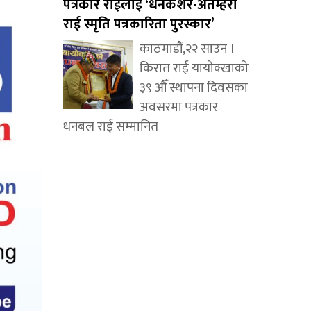
पत्रकार राईलाई ‘धनकेशर-अतम्हरी
राई स्मृति पत्रकारिता पुरस्कार’
काठमाडौं,२२ साउन ।
किरात राई यायोक्खाको
३९ औँ स्थापना दिवसका
अवसरमा पत्रकार
धनबल राई सम्मानित