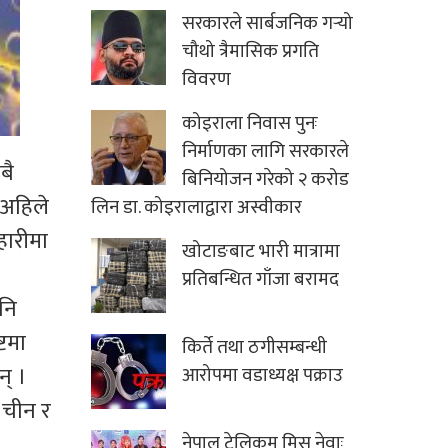
सरकारले सार्बजनिक गर्‍यो
चौथो त्रैमासिक प्रगति
विवरण
कोइराला निवास पुनः
निर्माणका लागि सरकारले
बै
बिनियोजन गरेको २ करोड
 अहिले
लिन डा. कोइरालाद्वारा अस्वीकार
हारीमा
खोटाङबाट भारी मात्रामा
प्रतिबन्धित गाँजा बरामद
नि
्टमा
किर्ते तथा ठगीसम्बन्धी
न् ।
आरोपमा वडाध्यक्ष पक्राउ
 चीन र
नेपाल टेलिकम मिस नेवाः