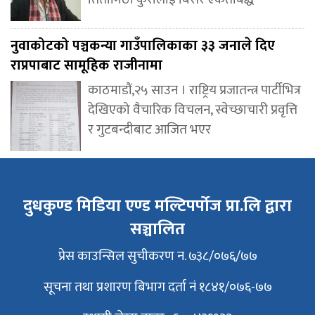
नुवाकोटको पञ्चकन्या गाउँपालिकाका ३३ जनाले दिए
राप्रपाबाट सामूहिक राजीनामा
काठमाडौं,२५ साउन । राष्ट्रिय प्रजातन्त्र पार्टीभित्र
देखिएको वैचारिक विचलन, स्वेच्छाचारी प्रवृत्ति
र गुटबन्दीबाट आजित भएर
दुधकुण्ड मिडिया एण्ड मल्टिपर्पोज प्रा.लि द्वारा
सञ्चालित
प्रेस काउन्सिल सुचीकरण न. ७३८/०७६/७७
सूचना तथा प्रशारण बिभाग दर्ता नं १८४१/०७६-७७