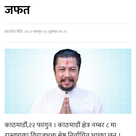
जफत
प्रकाशित मिति: २०८२ फाल्गुन २२, शुक्रबार १९:२२
काठमाडौं,२२ फागुन । काठमाडौं क्षेत्र नम्बर ८ मा
रास्वपाका विराजभक्त श्रेष्ठ निर्वाचित भएका छन् ।