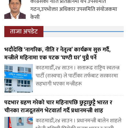
कांग्रेसको नीति प्रतिष्ठानमा थप उपसमिति
गठन,उपभोक्ता अधिकार उपसमिति संयोजकमा
केसी
ताजा अपडेट
भदौदेखि ‘नागरिक, नीति र नेतृत्व’ कार्यक्रम सुरु गर्दै,
मन्त्रीले महिनामा एक पटक ‘घण्टी घर’ पुग्नै पर्ने
काठमाडौँ,२४ साउन । सत्तारूढ राष्ट्रिय स्वतन्त्र
पार्टी (रास्वपा) ले पार्टीका तर्फबाट सरकारमा
सहभागी भएका मन्त्रीहरू
पदभार ग्रहण गरेको चार महिनापछि छुट्टाछुट्टै भारत र
चीनका राजदूतसंग भेटवार्ता गर्दै प्रधानमन्त्री शाह
काठमाडौं,२४ साउन । प्रधानमन्त्री बालेन शाहले