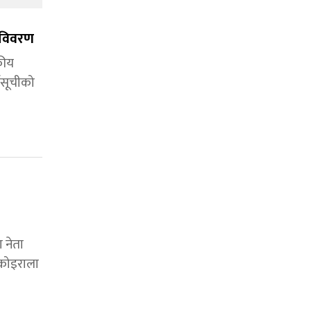
ि विवरण
कीय
्यसूचीको
 नेता
 कोइराला