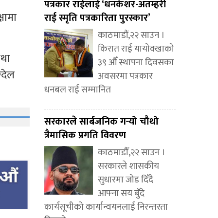
पत्रकार राईलाई ‘धनकेशर-अतम्हरी
्षामा
राई स्मृति पत्रकारिता पुरस्कार’
काठमाडौं,२२ साउन ।
किरात राई यायोक्खाको
तथा
३९ औँ स्थापना दिवसका
्देल
अवसरमा पत्रकार
धनबल राई सम्मानित
सरकारले सार्बजनिक गर्‍यो चौथो
त्रैमासिक प्रगति विवरण
काठमाडौँ,२२ साउन ।
सरकारले शासकीय
सुधारमा जोड दिँदै
आफ्ना सय बुँदे
कार्यसूचीको कार्यान्वयनलाई निरन्तरता