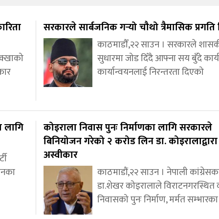
कारिता
सरकारले सार्बजनिक गर्‍यो चौथो त्रैमासिक प्रगत
काठमाडौँ,२२ साउन । सरकारले शास
ोक्खाको
सुधारमा जोड दिँदै आफ्ना सय बुँदे कार
कार
कार्यान्वयनलाई निरन्तरता दिएको
का लागि
कोइराला निवास पुनः निर्माणका लागि सरकारले
बिनियोजन गरेको २ करोड लिन डा. कोइरालाद्वारा
अस्वीकार
्टी
ाचनका
काठमाडौं,२२ साउन । नेपाली कांग्रेसका
डा.शेखर कोइरालाले विराटनगरस्थित
निवासको पुनः निर्माण, मर्मत सम्भारका