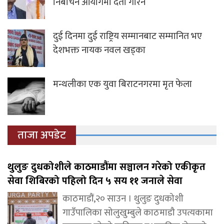
निर्बाचन आयोगमा दर्ता गरिने
दुई दिनमा दुई राष्ट्रिय सम्मानबाट सम्मानित भए
देशभक्त नायक नवल खड्का
मन्थलीका एक युवा बिराटनगरमा मृत फेला
ताजा अपडेट
थुलुङ दुधकोशीले काठमाडौंमा सञ्चालन गरेको एकीकृत
सेवा शिबिरको पहिलो दिन ५ सय ११ जनाले सेवा
काठमाडौं,२० साउन । थुलुङ दुधकोशी
गाउँपालिका सोलुखुम्बुले काठमाडौ उपत्यकामा