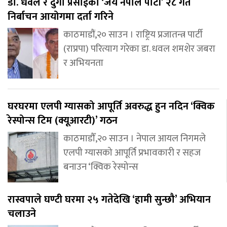
डा. धवल र दुर्गा प्रसाईको ‘जय नेपाल पार्टी’ २८ गते
निर्बाचन आयोगमा दर्ता गरिने
काठमाडौं,२० साउन । राष्ट्रिय प्रजातन्त्र पार्टी
(राप्रपा) परित्याग गरेका डा. धवल शमशेर जबरा
र अभियनता
घरघरमा एलपी ग्यासको आपूर्ति अवरुद्ध हुन नदिन ‘क्विक
रेस्पोन्स टिम (क्यूआरटी)’ गठन
काठमाडौँ,२० साउन । नेपाल आयल निगमले
एलपी ग्यासको आपूर्ति प्रभावकारी र सहज
बनाउन ‘क्विक रेस्पोन्स
रास्वपाले घण्टी घरमा २५ गतेदेखि ‘हामी सुन्छौ’ अभियान
चलाउने