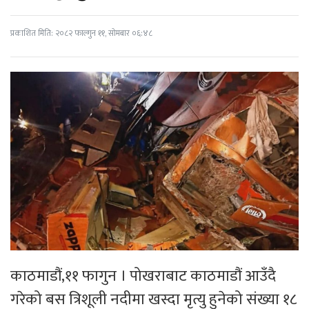
प्रकाशित मिति: २०८२ फाल्गुन ११, सोमबार ०६:४८
काठमाडौं,११ फागुन । पोखराबाट काठमाडौं आउँदै
गरेको बस त्रिशूली नदीमा खस्दा मृत्यु हुनेको संख्या १८