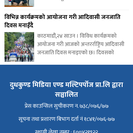
विभिन्न कार्यक्रमको आयोजना गरी आदिवासी जनजाति
दिवस मनाईंदै
काठमाडौं,२४ साउन । विविध कार्यक्रमको
आयोजना गरी आजको अन्तरर्राष्ट्रिय आदिवासी
जनजाति दिवस मनाइएको छ। दिवसको
दुधकुण्ड मिडिया एण्ड मल्टिपर्पोज प्रा.लि द्वारा
सञ्चालित
प्रेस काउन्सिल सुचीकरण न. ७३८/०७६/७७
सूचना तथा प्रशारण बिभाग दर्ता नं १८४१/०७६-७७
स्थायी लेखा नम्बर : ६००४२१९२२