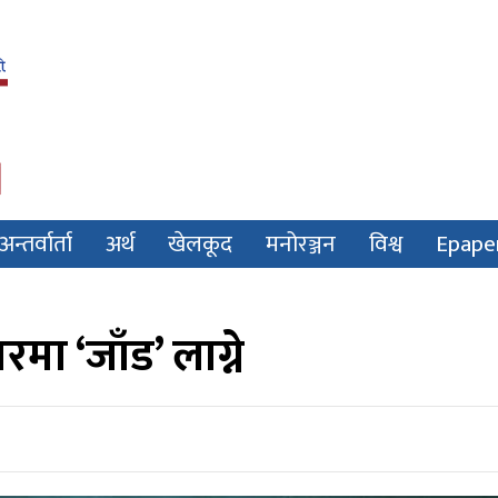
अन्तर्वार्ता
अर्थ
खेलकूद
मनोरञ्जन
विश्व
Epape
ा ‘जाँड’ लाग्ने