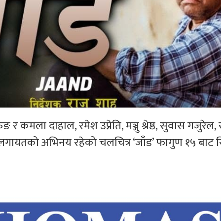
 कमला दाहाल, रमेश उप्रेति, मञ्जु श्रेष्ठ, सुवास गजुरेल,
ल लगायतको अभिनय रहेको चलचित्र ‘जाँड’ फागुण १५ बाट 