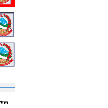
शभक्त