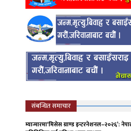
संबन्धित समाचार
म्यान्मारमा‘मिसेस ग्राण्ड इन्टरनेशनल–२०२६’: ने