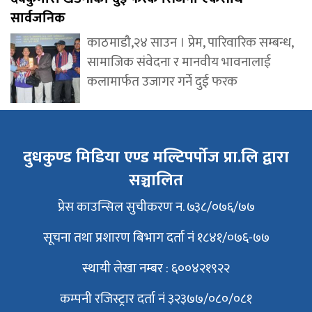
सार्वजनिक
काठमाडौ,२४ साउन । प्रेम, पारिवारिक सम्बन्ध,
सामाजिक संवेदना र मानवीय भावनालाई
कलामार्फत उजागर गर्ने दुई फरक
दुधकुण्ड मिडिया एण्ड मल्टिपर्पोज प्रा.लि द्वारा
सञ्चालित
प्रेस काउन्सिल सुचीकरण न. ७३८/०७६/७७
सूचना तथा प्रशारण बिभाग दर्ता नं १८४१/०७६-७७
स्थायी लेखा नम्बर : ६००४२१९२२
कम्पनी रजिस्ट्रार दर्ता नं ३२३७७/०८०/०८१