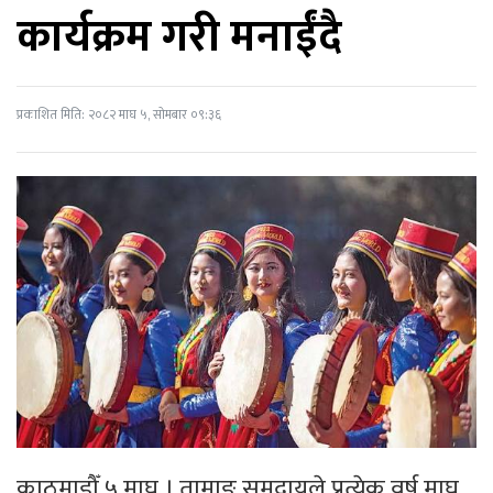
कार्यक्रम गरी मनाईंदै
प्रकाशित मिति: २०८२ माघ ५, सोमबार ०९:३६
काठमाडौँ,५ माघ । तामाङ समुदायले प्रत्येक वर्ष माघ