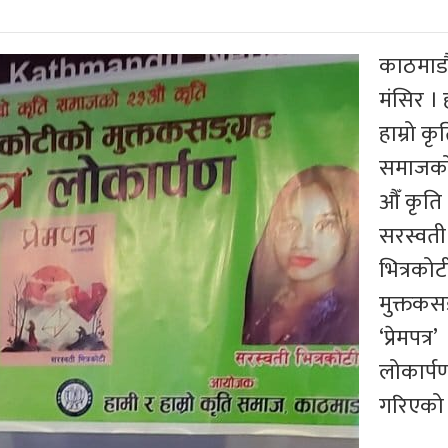
काठमाडौ
मंसिर । 
हाम्रो कृ
समाजको
औँ कृति
सरस्वती
भित्रको
मुक्तकसङ
‘प्रेमपत्र’
लोकार्प
गरिएको