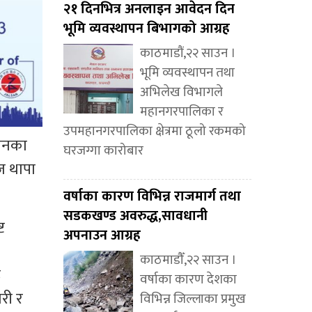
२१ दिनभित्र अनलाइन आवेदन दिन
भूमि व्यवस्थापन बिभागको आग्रह
काठमाडौं,२२ साउन ।
भूमि व्यवस्थापन तथा
अभिलेख विभागले
महानगरपालिका र
उपमहानगरपालिका क्षेत्रमा ठूलो रकमको
ठानका
घरजग्गा कारोबार
ज थापा
वर्षाका कारण विभिन्न राजमार्ग तथा
सडकखण्ड अवरुद्ध,सावधानी
ट
अपनाउन आग्रह
काठमाडौँ,२२ साउन ।
ठ
वर्षाका कारण देशका
री र
विभिन्न जिल्लाका प्रमुख