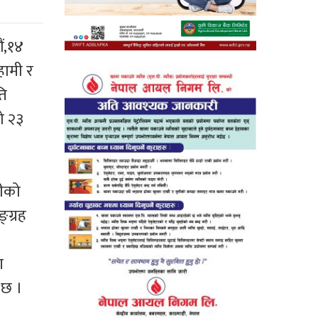
ं,१४
हामी र
ति
 २३
टीको
्ग्रह
ण
 छ ।