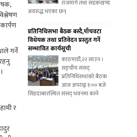
राजमार्ग तथा सडकखण्ड
लेषक,
अवरुद्ध भएका छन्
िश्लेषण
ोकार्पण
प्रतिनिधिसभा बैठक बस्दै,पाँचवटा
विधेयक तथा प्रतिवेदन प्रस्तुत गर्ने
सम्भावित कार्यसूची
ले गर्ने
काठमाडौं,२२ साउन ।
रहनु
सङ्घीय संसद्
 ।
प्रतिनिधिसभाको बैठक
आज अपराह्न १:०० बजे
सिंहदरबारस्थित संसद् भवनमा बस्ने
 हामी र
ादुर