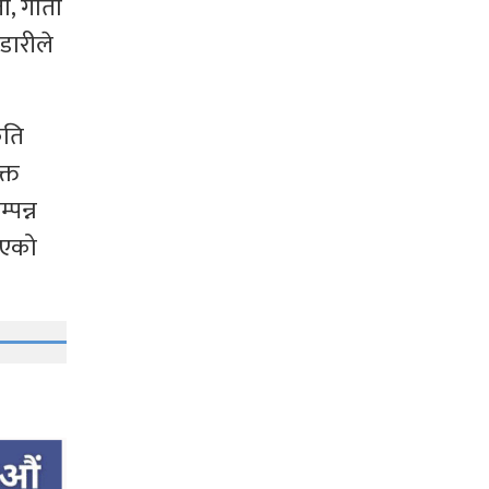
ती, गीता
डारीले
ृति
क्त
पन्न
भएको