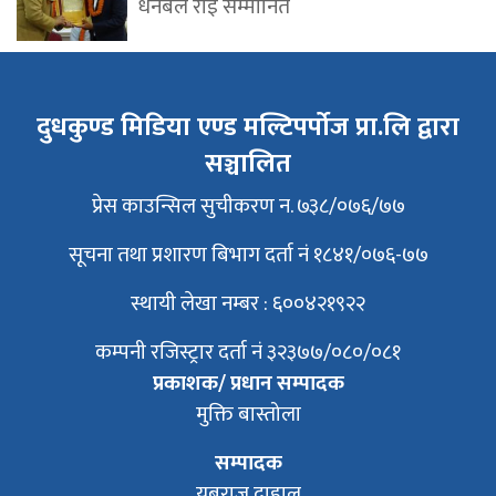
धनबल राई सम्मानित
दुधकुण्ड मिडिया एण्ड मल्टिपर्पोज प्रा.लि द्वारा
सञ्चालित
प्रेस काउन्सिल सुचीकरण न. ७३८/०७६/७७
सूचना तथा प्रशारण बिभाग दर्ता नं १८४१/०७६-७७
स्थायी लेखा नम्बर : ६००४२१९२२
कम्पनी रजिस्ट्रार दर्ता नं ३२३७७/०८०/०८१
प्रकाशक/ प्रधान सम्पादक
मुक्ति बास्तोला
सम्पादक
युबराज दाहाल