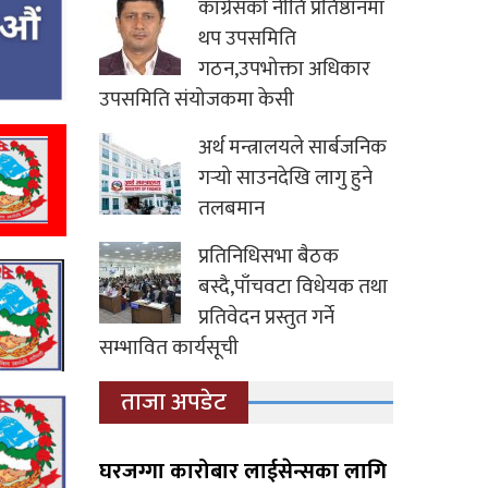
कांग्रेसको नीति प्रतिष्ठानमा
थप उपसमिति
गठन,उपभोक्ता अधिकार
उपसमिति संयोजकमा केसी
अर्थ मन्त्रालयले सार्बजनिक
गर्‍यो साउनदेखि लागु हुने
तलबमान
प्रतिनिधिसभा बैठक
बस्दै,पाँचवटा विधेयक तथा
प्रतिवेदन प्रस्तुत गर्ने
सम्भावित कार्यसूची
ताजा अपडेट
घरजग्गा कारोबार लाईसेन्सका लागि