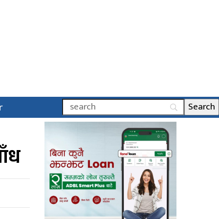
r
ाँध