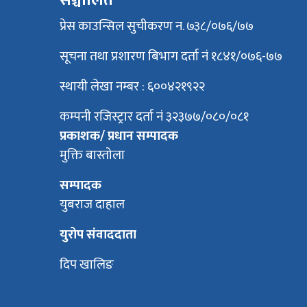
सञ्चालित
प्रेस काउन्सिल सुचीकरण न. ७३८/०७६/७७
सूचना तथा प्रशारण बिभाग दर्ता नं १८४१/०७६-७७
स्थायी लेखा नम्बर : ६००४२१९२२
कम्पनी रजिस्ट्रार दर्ता नं ३२३७७/०८०/०८१
प्रकाशक/ प्रधान सम्पादक
मुक्ति बास्तोला
सम्पादक
युबराज दाहाल
युरोप संवाददाता
दिप खालिङ