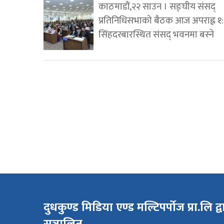
काठमाडौं,२२ साउन । सङ्घीय संसद्
प्रतिनिधिसभाको बैठक आज अपराह्न १
सिंहदरबारस्थित संसद् भवनमा बस्ने
दुधकुण्ड मिडिया एण्ड मल्टिपर्पोज प्रा.लि द्व