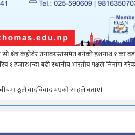
 क्षेत्र केहीबेर तनावग्रस्तसमेत बनेको इशनाथ १ का वडाध
िब १ हजारभन्दा बढी स्थानीय भारतीय पक्षले निर्माण गरे
्ष बीचमा ठूलै वादविवाद भएको साहले बताए।