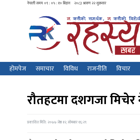
होमपेज
समाचार
विविध
राजनीति
विचार
रौतहटमा दशगजा मिचेर न
प्रकाशित मिति: २०७७ जेष्ठ १२, सोमबार १६:२९