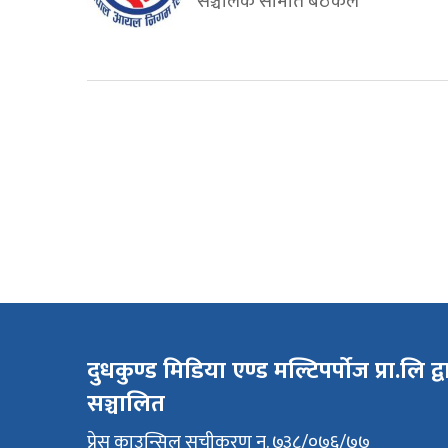
सञ्चालक समिति बैठकले
दुधकुण्ड मिडिया एण्ड मल्टिपर्पोज प्रा.लि द्व
सञ्चालित
प्रेस काउन्सिल सुचीकरण न. ७३८/०७६/७७