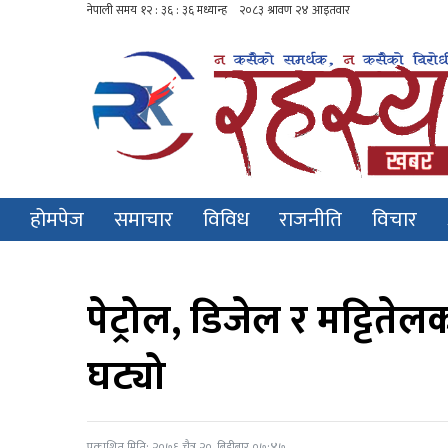
होमपेज
समाचार
विविध
राजनीति
विचार
पेट्रोल, डिजेल र मट्टितेल
घट्यो
प्रकाशित मिति: २०७६ चैत्र २०, बिहीबार ०७:४७