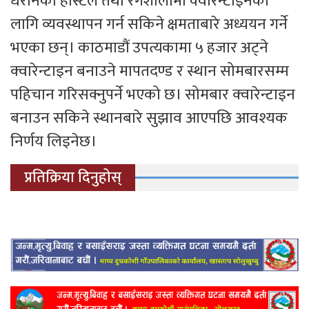
धरानका होस्टेल तथा रंगशालामा क्‍वारेन्टाइनका
लागि व्यवस्थापन गर्न सकिने क्षमताबारे अध्ययन गर्ने
भएका छन्। काठमाडौं उपत्यकामा ५ हजार अट्ने
क्‍वारेन्टाइन बनाउने मापतदण्ड र स्थान सोमबारसम्म
पहिचान गरिसक्नुपर्ने भएको छ। सोमबार क्‍वारेन्टाइन
बनाउन सकिने स्थानबारे सुझाव आएपछि आवश्यक
निर्णय लिइनेछ।
प्रतिक्रिया दिनुहोस्