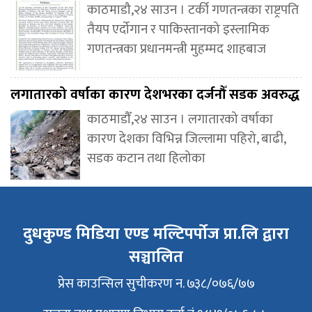
काठमाडौ,२४ साउन । टर्की गणतन्त्रका राष्ट्रपति
तैयप एर्दोगान र पाकिस्तानको इस्लामिक
गणतन्त्रका प्रधानमन्त्री मुहम्मद शाहबाज
लगातारको वर्षाका कारण देशभरका दर्जनौँ सडक अवरुद्ध
काठमाडौँ,२४ साउन । लगातारको वर्षाका
कारण देशका विभिन्न जिल्लामा पहिरो, बाढी,
सडक कटान तथा हिलोका
दुधकुण्ड मिडिया एण्ड मल्टिपर्पोज प्रा.लि द्वारा
सञ्चालित
प्रेस काउन्सिल सुचीकरण न. ७३८/०७६/७७