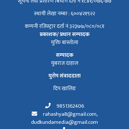
सूचना तथा प्रशारण बिभाग दर्ता नं १८४१/०७६-७७
स्थायी लेखा नम्बर : ६००४२१९२२
कम्पनी रजिस्ट्रार दर्ता नं ३२३७७/०८०/०८१
प्रकाशक/ प्रधान सम्पादक
मुक्ति बास्तोला
सम्पादक
युबराज दाहाल
युरोप संवाददाता
दिप खालिङ
9851362406
rahashya8@gmail.com
,
dudkundamedia@gmail.com