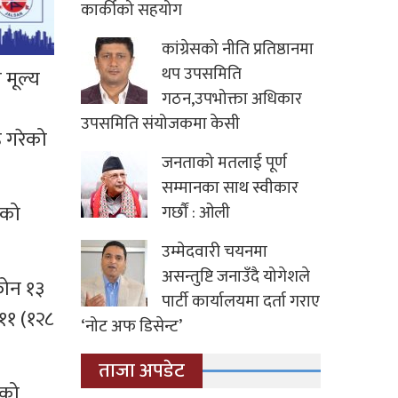
कार्कीको सहयोग
कांग्रेसको नीति प्रतिष्ठानमा
थप उपसमिति
 मूल्य
गठन,उपभोक्ता अधिकार
उपसमिति संयोजकमा केसी
 गरेको
जनताको मतलाई पूर्ण
सम्मानका साथ स्वीकार
दको
गर्छौं : ओली
उम्मेदवारी चयनमा
असन्तुष्टि जनाउँदै योगेशले
फोन १३
पार्टी कार्यालयमा दर्ता गराए
११ (१२८
‘नोट अफ डिसेन्ट’
ताजा अपडेट
रको