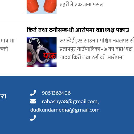
प्रहरीले एक जना पसल
किर्ते तथा ठगीसम्बन्धी आरोपमा वडाध्यक्ष पक्राउ
ात्रामा
रूपन्देही,२३ साउन । पश्चिम नवलपरा
रकको
प्रतापपुर गाउँपालिका–७ का वडाध्यक्ष हर
यादव किर्ते तथा ठगीको आरोपमा
9851362406
ारा
rahashya8@gmail.com
,
dudkundamedia@gmail.com