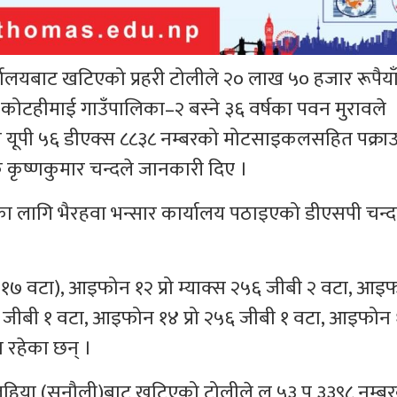
ालयबाट खटिएको प्रहरी टोलीले २० लाख ५० हजार रूपैयाँ
ोटहीमाई गाउँपालिका–२ बस्ने ३६ वर्षका पवन मुरावले
यूपी ५६ डीएक्स ८८३८ नम्बरको मोटसाइकलसहित पक्राउ
क्षक कृष्णकुमार चन्दले जानकारी दिए ।
लागि भैरहवा भन्सार कार्यालय पठाइएको डीएसपी चन्
७ वटा), आइफोन १२ प्रो म्याक्स २५६ जीबी २ वटा, आइ
६ जीबी १ वटा, आइफोन १४ प्रो २५६ जीबी १ वटा, आइफोन 
 रहेका छन् ।
हिया (सुनौली)बाट खटिएको टोलीले लु ५३ प ३३९८ नम्ब