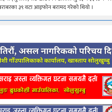
ख बराबरका ३९ वटा आइफोन बरामद गरेको थियो ।