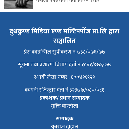
नेपाली कांग्रेसका नेता किरण सिंह
दुधकुण्ड मिडिया एण्ड मल्टिपर्पोज प्रा.लि द्वारा
सञ्चालित
प्रेस काउन्सिल सुचीकरण न. ७३८/०७६/७७
सूचना तथा प्रशारण बिभाग दर्ता नं १८४१/०७६-७७
स्थायी लेखा नम्बर : ६००४२१९२२
कम्पनी रजिस्ट्रार दर्ता नं ३२३७७/०८०/०८१
प्रकाशक/ प्रधान सम्पादक
मुक्ति बास्तोला
सम्पादक
युबराज दाहाल