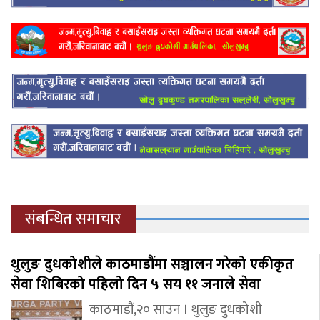
संबन्धित समाचार
थुलुङ दुधकोशीले काठमाडौंमा सञ्चालन गरेको एकीकृत
सेवा शिबिरको पहिलो दिन ५ सय ११ जनाले सेवा
काठमाडौं,२० साउन । थुलुङ दुधकोशी