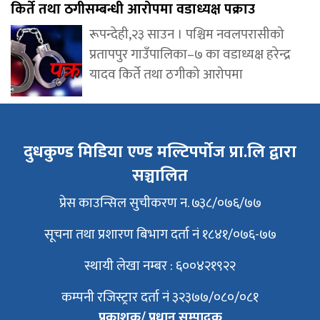
किर्ते तथा ठगीसम्बन्धी आरोपमा वडाध्यक्ष पक्राउ
रूपन्देही,२३ साउन । पश्चिम नवलपरासीको
प्रतापपुर गाउँपालिका–७ का वडाध्यक्ष हरेन्द्र
यादव किर्ते तथा ठगीको आरोपमा
दुधकुण्ड मिडिया एण्ड मल्टिपर्पोज प्रा.लि द्वारा
सञ्चालित
प्रेस काउन्सिल सुचीकरण न. ७३८/०७६/७७
सूचना तथा प्रशारण बिभाग दर्ता नं १८४१/०७६-७७
स्थायी लेखा नम्बर : ६००४२१९२२
कम्पनी रजिस्ट्रार दर्ता नं ३२३७७/०८०/०८१
प्रकाशक/ प्रधान सम्पादक