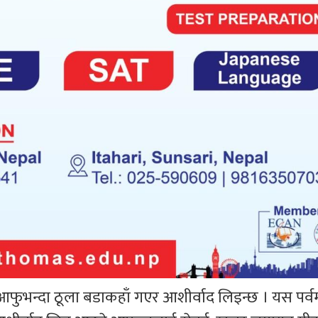
ुभन्दा ठूला बडाकहाँ गएर आशीर्वाद लिइन्छ । यस पर्व