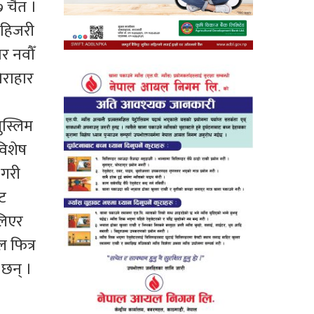
 चैत ।
ो हिजरी
र नवौँ
िराहार
ुस्लिम
विशेष
गरी
ट
लिएर
 फित्र
ै छन् ।