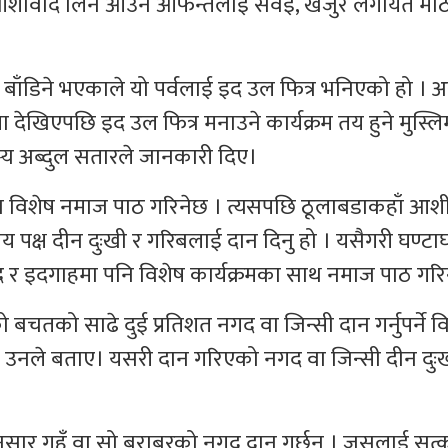
। आशीर्वाद लिन आउने आफन्तलाई सेवई, खजुर लगायत मी
ई बाँडिने भएकाले यो पर्वलाई इद उल फित्र भनिएको हो । 
मा देखिएपछि इद उल फित्र मनाउने कार्यक्रम तय हुने मुस्लि
सदस्य अब्दुल सतारले जानकारी दिए।
ा विशेष नमाज पाठ गरिनेछ । त्यसपछि ठूलाबडाकहाँ आशीर
खनीय पक्ष दीन दुःखी र गरिबलाई दान दिनु हो । यसैगरी घण्टा
 र इदगाहमा पनि विशेष कार्यक्रमका साथ नमाज पाठ गरिन
को बचतको साढे दुई प्रतिशत नगद वा जिन्सी दान गर्नुपर्ने 
पनि उनले बताए। यसरी दान गरिएको नगद वा जिन्सी दीन दुः
ेअनुसार गहुँ वा सो बराबरको नगद दान गर्छन् । जसलाई सत्