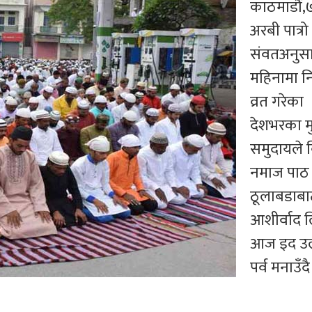
काठमाडौँ,७
अरबी पात्र
संवतअनुसा
महिनामा न
व्रत गरेका
देशभरका म
समुदायले 
नमाज पाठ 
ठूलाबडाबा
आशीर्वाद 
आज इद उल
पर्व मनाउँद