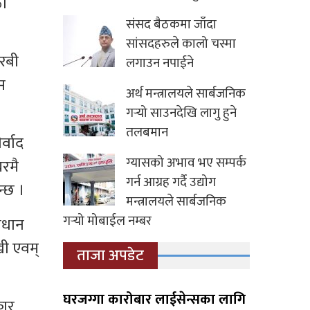
ठा
संसद बैठकमा जाँदा
सांसदहरुले कालो चस्मा
अरबी
लगाउन नपाईने
म
अर्थ मन्त्रालयले सार्बजनिक
गर्‍यो साउनदेखि लागु हुने
तलबमान
्वाद
ग्यासको अभाव भए सम्पर्क
घरमै
गर्न आग्रह गर्दै उद्योग
्छ ।
मन्त्रालयले सार्बजनिक
गर्‍यो मोबाईल नम्बर
विधान
खी एवम्
ताजा अपडेट
घरजग्गा कारोबार लाईसेन्सका लागि
कार