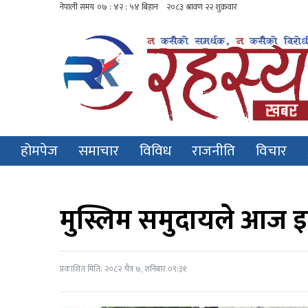
होमपेज
समाचार
विविध
राजनीति
विचार
मुस्लिम समुदायले आज इद 
प्रकाशित मिति: २०८२ चैत्र ७, शनिबार ०९:३१