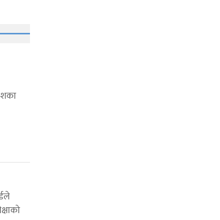
देशका
्डले
क्षाको