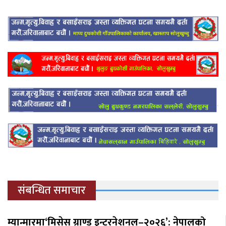
संबन्धित समाचार
म्यान्मारमा‘मिसेस ग्राण्ड इन्टरनेशनल–२०२६’: नेपालको