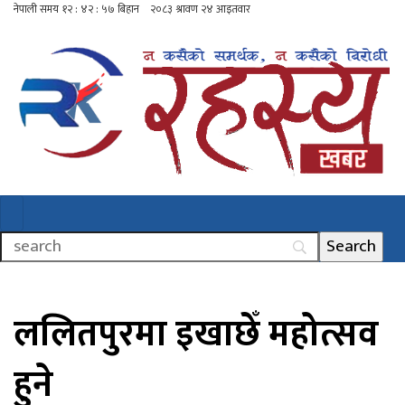
ललितपुरमा इखाछेँ महोत्सव
हुने