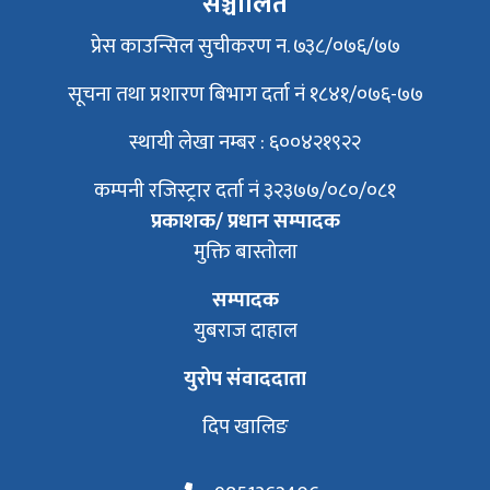
सञ्चालित
प्रेस काउन्सिल सुचीकरण न. ७३८/०७६/७७
सूचना तथा प्रशारण बिभाग दर्ता नं १८४१/०७६-७७
स्थायी लेखा नम्बर : ६००४२१९२२
कम्पनी रजिस्ट्रार दर्ता नं ३२३७७/०८०/०८१
प्रकाशक/ प्रधान सम्पादक
मुक्ति बास्तोला
सम्पादक
युबराज दाहाल
युरोप संवाददाता
दिप खालिङ