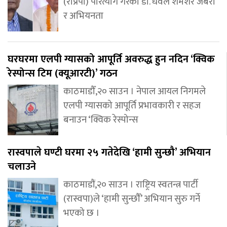
(राप्रपा) परित्याग गरेका डा. धवल शमशेर जबरा
र अभियनता
घरघरमा एलपी ग्यासको आपूर्ति अवरुद्ध हुन नदिन ‘क्विक
रेस्पोन्स टिम (क्यूआरटी)’ गठन
काठमाडौँ,२० साउन । नेपाल आयल निगमले
एलपी ग्यासको आपूर्ति प्रभावकारी र सहज
बनाउन ‘क्विक रेस्पोन्स
रास्वपाले घण्टी घरमा २५ गतेदेखि ‘हामी सुन्छौ’ अभियान
चलाउने
काठमाडौं,२० साउन । राष्ट्रिय स्वतन्त्र पार्टी
(रास्वपा)ले ‘हामी सुन्छौँ’ अभियान सुरु गर्ने
भएको छ ।