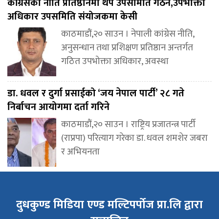
कांग्रेसको नीति प्रतिष्ठानमा थप उपसमिति गठन,उपभोक्ता
अधिकार उपसमिति संयोजकमा केसी
काठमाडौं,२० साउन । नेपाली कांग्रेस नीति,
अनुसन्धान तथा प्रशिक्षण प्रतिष्ठान अन्तर्गत
गठित उपभोक्ता अधिकार, अवस्था
डा. धवल र दुर्गा प्रसाईको ‘जय नेपाल पार्टी’ २८ गते
निर्बाचन आयोगमा दर्ता गरिने
काठमाडौं,२० साउन । राष्ट्रिय प्रजातन्त्र पार्टी
(राप्रपा) परित्याग गरेका डा. धवल शमशेर जबरा
र अभियनता
दुधकुण्ड मिडिया एण्ड मल्टिपर्पोज प्रा.लि द्वारा