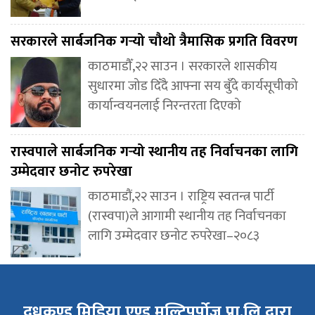
सरकारले सार्बजनिक गर्‍यो चौथो त्रैमासिक प्रगति विवरण
काठमाडौँ,२२ साउन । सरकारले शासकीय
सुधारमा जोड दिँदै आफ्ना सय बुँदे कार्यसूचीको
कार्यान्वयनलाई निरन्तरता दिएको
रास्वपाले सार्बजनिक गर्‍यो स्थानीय तह निर्वाचनका लागि
उम्मेदवार छनोट रुपरेखा
काठमाडौं,२२ साउन । राष्ट्रिय स्वतन्त्र पार्टी
(रास्वपा)ले आगामी स्थानीय तह निर्वाचनका
लागि उम्मेदवार छनोट रुपरेखा–२०८३
दुधकुण्ड मिडिया एण्ड मल्टिपर्पोज प्रा.लि द्वारा