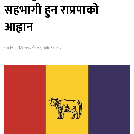
सहभागी हुन राप्रपाको
आह्वान
प्रकाशित मिति: २०८१ चैत्र १४, बिहीबार १९:४२