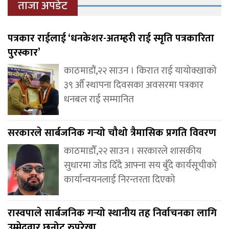
ताजा अपडेट
पत्रकार राईलाई ‘धनकेशर-अतम्हरी राई स्मृति पत्रकारिता
पुरस्कार’
काठमाडौं,२२ साउन । किरात राई यायोक्खाको
३९ औँ स्थापना दिवसका अवसरमा पत्रकार
धनबल राई सम्मानित
सरकारले सार्बजनिक गर्‍यो चौथो त्रैमासिक प्रगति विवरण
काठमाडौँ,२२ साउन । सरकारले शासकीय
सुधारमा जोड दिँदै आफ्ना सय बुँदे कार्यसूचीको
कार्यान्वयनलाई निरन्तरता दिएको
रास्वपाले सार्बजनिक गर्‍यो स्थानीय तह निर्वाचनका लागि
उम्मेदवार छनोट रुपरेखा