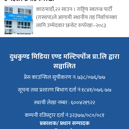
काठमाडौं,२२ साउन । राष्ट्रिय स्वतन्त्र पार्टी
(रास्वपा)ले आगामी स्थानीय तह निर्वाचनका
लागि उम्मेदवार छनोट रुपरेखा–२०८३
दुधकुण्ड मिडिया एण्ड मल्टिपर्पोज प्रा.लि द्वारा
सञ्चालित
प्रेस काउन्सिल सुचीकरण न. ७३८/०७६/७७
सूचना तथा प्रशारण बिभाग दर्ता नं १८४१/०७६-७७
स्थायी लेखा नम्बर : ६००४२१९२२
कम्पनी रजिस्ट्रार दर्ता नं ३२३७७/०८०/०८१
प्रकाशक/ प्रधान सम्पादक