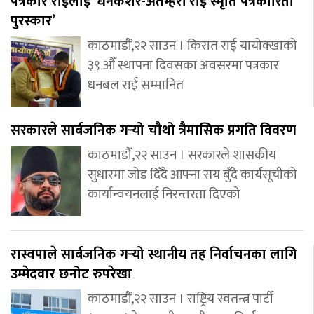
पत्रकार राईलाई ‘धनकेशर-अतम्हरी राई स्मृति पत्रकारिता
पुरस्कार’
काठमाडौं,२२ साउन । किरात राई यायोक्खाको
३९ औँ स्थापना दिवसका अवसरमा पत्रकार
धनबल राई सम्मानित
सरकारले सार्बजनिक गर्‍यो चौथो त्रैमासिक प्रगति विवरण
काठमाडौँ,२२ साउन । सरकारले शासकीय
सुधारमा जोड दिँदै आफ्ना सय बुँदे कार्यसूचीको
कार्यान्वयनलाई निरन्तरता दिएको
रास्वपाले सार्बजनिक गर्‍यो स्थानीय तह निर्वाचनका लागि
उम्मेदवार छनोट रुपरेखा
काठमाडौं,२२ साउन । राष्ट्रिय स्वतन्त्र पार्टी