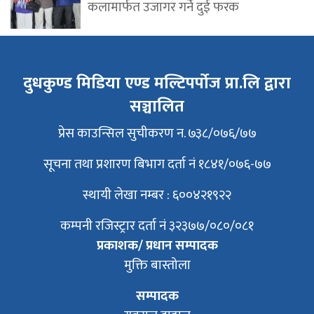
कलामार्फत उजागर गर्ने दुई फरक
दुधकुण्ड मिडिया एण्ड मल्टिपर्पोज प्रा.लि द्वारा
सञ्चालित
प्रेस काउन्सिल सुचीकरण न. ७३८/०७६/७७
सूचना तथा प्रशारण बिभाग दर्ता नं १८४१/०७६-७७
स्थायी लेखा नम्बर : ६००४२१९२२
कम्पनी रजिस्ट्रार दर्ता नं ३२३७७/०८०/०८१
प्रकाशक/ प्रधान सम्पादक
मुक्ति बास्तोला
सम्पादक