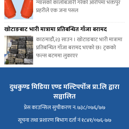
ग्यासको कालोबजारी गरेको आरोपमा भक्तपुर
प्रहरीले एक जना पसल
खोटाङबाट भारी मात्रामा प्रतिबन्धित गाँजा बरामद
काठमाडौं,२३ साउन । खोटाङबाट भारी मात्रामा
प्रतिबन्धित गाँजा बरामद भएको छ। ट्रकको
फल्स बटममा लुकाएर
दुधकुण्ड मिडिया एण्ड मल्टिपर्पोज प्रा.लि द्वारा
सञ्चालित
प्रेस काउन्सिल सुचीकरण न. ७३८/०७६/७७
सूचना तथा प्रशारण बिभाग दर्ता नं १८४१/०७६-७७