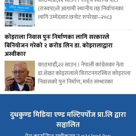
काठमाडौं,२२ साउन । राष्ट्रिय स्वतन्त्र पार्टी
(रास्वपा)ले आगामी स्थानीय तह निर्वाचनका
लागि उम्मेदवार छनोट रुपरेखा–२०८३
कोइराला निवास पुनः निर्माणका लागि सरकारले
बिनियोजन गरेको २ करोड लिन डा. कोइरालाद्वारा
अस्वीकार
काठमाडौं,२२ साउन । नेपाली कांग्रेसका नेता
डा.शेखर कोइरालाले विराटनगरस्थित कोइराला
निवासको पुनः निर्माण, मर्मत सम्भारका
दुधकुण्ड मिडिया एण्ड मल्टिपर्पोज प्रा.लि द्वारा
सञ्चालित