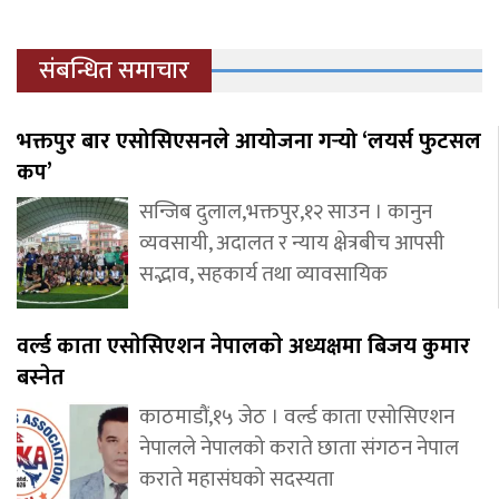
संबन्धित समाचार
भक्तपुर बार एसोसिएसनले आयोजना गर्‍यो ‘लयर्स फुटसल
कप’
सन्जिब दुलाल,भक्तपुर,१२ साउन । कानुन
व्यवसायी, अदालत र न्याय क्षेत्रबीच आपसी
सद्भाव, सहकार्य तथा व्यावसायिक
वर्ल्ड काता एसाेसिएशन नेपालकाे अध्यक्षमा बिजय कुमार
बस्नेत
काठमाडौं,१५ जेठ । वर्ल्ड काता एसोसिएशन
नेपालले नेपालको कराते छाता संगठन नेपाल
कराते महासंघको सदस्यता