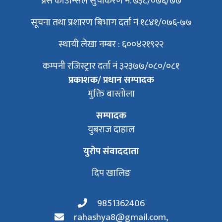
प्रेस काउन्सिल सुचीकरण न. ७३८/०७६/७७
सूचना तथा प्रशारण बिभाग दर्ता नं १८४१/०७६-७७
स्थायी लेखा नम्बर : ६००४२१९२२
कम्पनी रजिस्ट्रार दर्ता नं ३२३७७/०८०/०८१
प्रकाशक/ प्रधान सम्पादक
मुक्ति बास्तोला
सम्पादक
युबराज दाहाल
युरोप संवाददाता
दिप खालिङ
9851362406
rahashya8@gmail.com
,