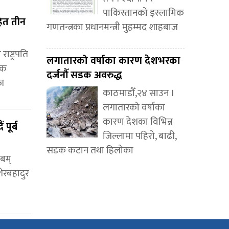
पाकिस्तानको इस्लामिक
ित तीन
गणतन्त्रका प्रधानमन्त्री मुहम्मद शाहबाज
ाष्ट्रपति
लगातारको वर्षाका कारण देशभरका
िक
दर्जनौँ सडक अवरुद्ध
ाज
काठमाडौँ,२४ साउन ।
लगातारको वर्षाका
कारण देशका विभिन्न
पूर्ब
जिल्लामा पहिरो, बाढी,
सडक कटान तथा हिलोका
एबम्
शेरबहादुर